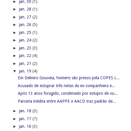
►
jan. 30
(1)
►
jan. 28
(1)
►
jan. 27
(2)
►
jan. 26
(5)
►
jan. 25
(1)
►
jan. 24
(2)
►
jan. 23
(3)
►
jan. 22
(4)
►
jan. 21
(2)
▼
jan. 19
(4)
Em Delmiro Gouveia, homens são presos pela COPES c...
Acusado de estuprar três netas da ex-companheira e...
Após 13 anos foragido, condenado por estupro de vu...
Parceria inédita entre AAPPE e AACD traz padrão de...
►
jan. 18
(3)
►
jan. 17
(7)
►
jan. 16
(3)