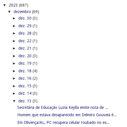
▼
2023
(687)
▼
dezembro
(69)
►
dez. 30
(3)
►
dez. 29
(1)
►
dez. 28
(3)
►
dez. 22
(1)
►
dez. 21
(1)
►
dez. 20
(3)
►
dez. 19
(1)
►
dez. 18
(4)
►
dez. 16
(2)
►
dez. 15
(3)
►
dez. 14
(3)
▼
dez. 13
(3)
Secretária de Educação Luzia Keylla emite nota de ...
Homem que estava desaparecido em Delmiro Gouveia é...
Em Olivença/AL, PC recupera celular roubado no es...