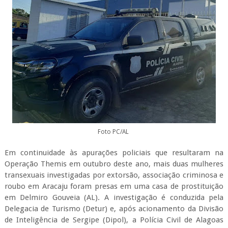
Foto PC/AL
Em continuidade às apurações policiais que resultaram na
Operação Themis em outubro deste ano, mais duas mulheres
transexuais investigadas por extorsão, associação criminosa e
roubo em Aracaju foram presas em uma casa de prostituição
em Delmiro Gouveia (AL). A investigação é conduzida pela
Delegacia de Turismo (Detur) e, após acionamento da Divisão
de Inteligência de Sergipe (Dipol), a Polícia Civil de Alagoas