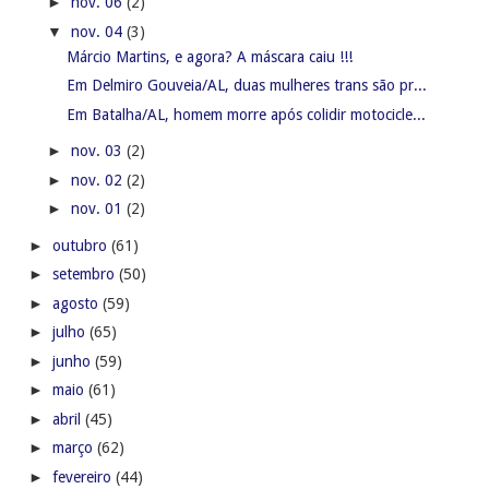
►
nov. 06
(2)
▼
nov. 04
(3)
Márcio Martins, e agora? A máscara caiu !!!
Em Delmiro Gouveia/AL, duas mulheres trans são pr...
Em Batalha/AL, homem morre após colidir motocicle...
►
nov. 03
(2)
►
nov. 02
(2)
►
nov. 01
(2)
►
outubro
(61)
►
setembro
(50)
►
agosto
(59)
►
julho
(65)
►
junho
(59)
►
maio
(61)
►
abril
(45)
►
março
(62)
►
fevereiro
(44)