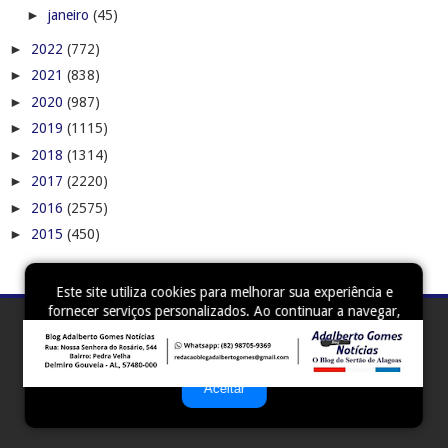
►
janeiro
(45)
►
2022
(772)
►
2021
(838)
►
2020
(987)
►
2019
(1115)
►
2018
(1314)
►
2017
(2220)
►
2016
(2575)
►
2015
(450)
Este site utiliza cookies para melhorar sua experiência e
fornecer serviços personalizados. Ao continuar a navegar,
você concorda com o uso de cookies. Para mais
informações, leia nossa
Política de Privacidade
.
Aceitar