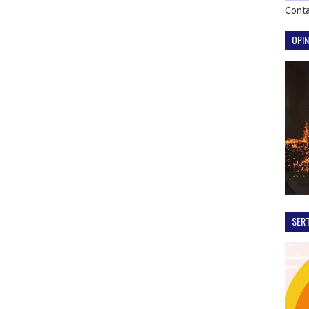
Conta
OPIN
SER