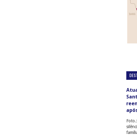
DES
Atua
San
ree
apó
Foto.
silên
famíl