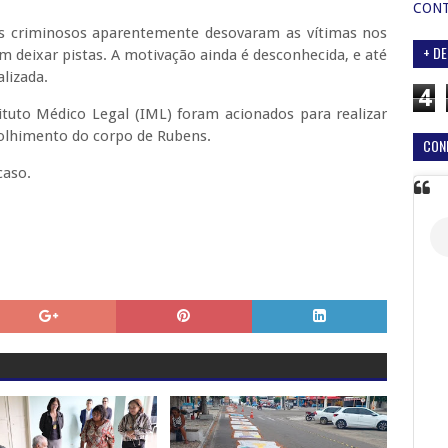
CON
os criminosos aparentemente desovaram as vítimas nos
+ DE
m deixar pistas. A motivação ainda é desconhecida, e até
lizada.
4
stituto Médico Legal (IML) foram acionados para realizar
colhimento do corpo de Rubens.
CON
caso.