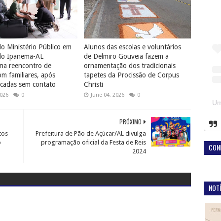
o Ministério Público em
Alunos das escolas e voluntários
do Ipanema-AL
de Delmiro Gouveia fazem a
na reencontro de
ornamentação dos tradicionais
 familiares, após
tapetes da Procissão de Corpus
cadas sem contato
Christi
2026
0
June 04, 2026
0
PRÓXIMO
tos
Prefeitura de Pão de Açúcar/AL divulga
o
programação oficial da Festa de Reis
CON
2024
NOTÍ