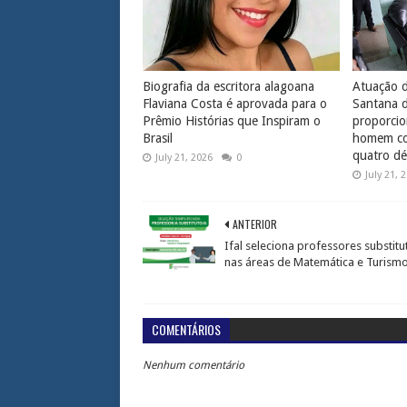
Biografia da escritora alagoana
Atuação d
Flaviana Costa é aprovada para o
Santana 
Prêmio Histórias que Inspiram o
proporcio
Brasil
homem com
quatro dé
July 21, 2026
0
July 21, 
ANTERIOR
Ifal seleciona professores substitu
nas áreas de Matemática e Turism
COMENTÁRIOS
Nenhum comentário