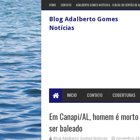
HOME
CONTATO
ADALBERTO GOMES NOTÍCIAS - O BLOG DO SERTÃO DE 
Blog Adalberto Gomes
Notícias
INICIO
CONTATO
COBERTURAS
Em Canapi/AL, homem é morto e
ser baleado
Blog Adalberto Gomes Noticias
novembro 26