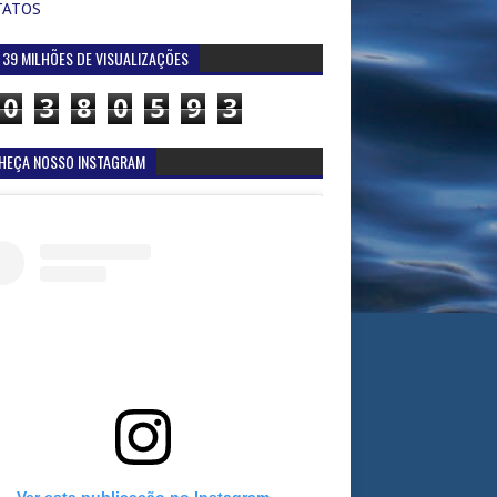
TATOS
 39 MILHÕES DE VISUALIZAÇÕES
0
3
8
0
5
9
3
HEÇA NOSSO INSTAGRAM
Ver esta publicação no Instagram