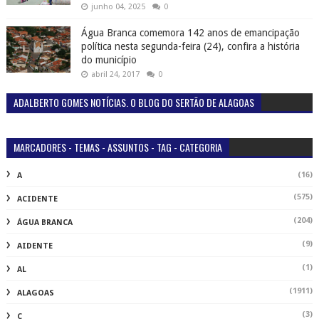
junho 04, 2025
0
Água Branca comemora 142 anos de emancipação
política nesta segunda-feira (24), confira a história
do município
abril 24, 2017
0
ADALBERTO GOMES NOTÍCIAS. O BLOG DO SERTÃO DE ALAGOAS
MARCADORES - TEMAS - ASSUNTOS - TAG - CATEGORIA
(16)
A
(575)
ACIDENTE
(204)
ÁGUA BRANCA
(9)
AIDENTE
(1)
AL
(1911)
ALAGOAS
(3)
C