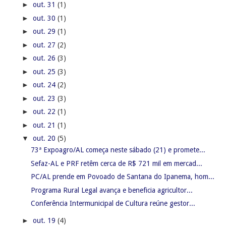
►
out. 31
(1)
►
out. 30
(1)
►
out. 29
(1)
►
out. 27
(2)
►
out. 26
(3)
►
out. 25
(3)
►
out. 24
(2)
►
out. 23
(3)
►
out. 22
(1)
►
out. 21
(1)
▼
out. 20
(5)
73ª Expoagro/AL começa neste sábado (21) e promete...
Sefaz-AL e PRF retêm cerca de R$ 721 mil em mercad...
PC/AL prende em Povoado de Santana do Ipanema, hom...
Programa Rural Legal avança e beneficia agricultor...
Conferência Intermunicipal de Cultura reúne gestor...
►
out. 19
(4)