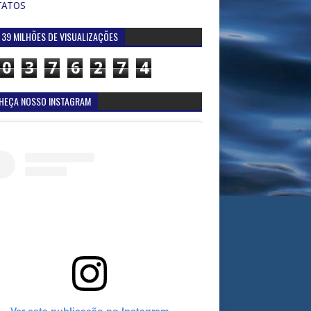
TATOS
 39 MILHÕES DE VISUALIZAÇÕES
0
3
7
6
2
7
4
HEÇA NOSSO INSTAGRAM
Ver esta publicação no Instagram