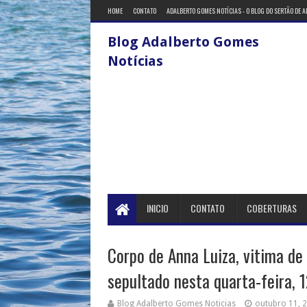
HOME
CONTATO
ADALBERTO GOMES NOTÍCIAS - O BLOG DO SERTÃO DE 
Blog Adalberto Gomes
Notícias
INICIO
CONTATO
COBERTURAS
Corpo de Anna Luiza, vitima de
sepultado nesta quarta-feira, 
Blog Adalberto Gomes Noticias
outubro 11, 