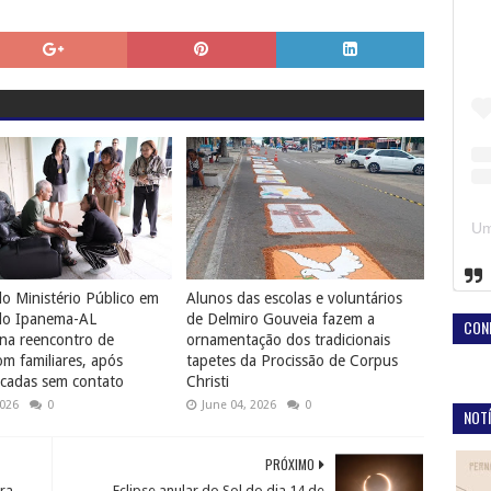
o Ministério Público em
Alunos das escolas e voluntários
do Ipanema-AL
de Delmiro Gouveia fazem a
CON
na reencontro de
ornamentação dos tradicionais
 familiares, após
tapetes da Procissão de Corpus
cadas sem contato
Christi
2026
0
June 04, 2026
0
NOTÍ
PRÓXIMO
ra
Eclipse anular do Sol do dia 14 de