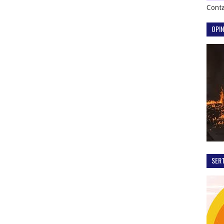
Conta
OPIN
SER