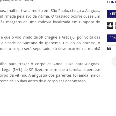
eprodução Redes Sociais
CON
nos, mulher trans morta em São Paulo, chega a Alagoas,
+ DE
onfirmada pela avó da vítima. O traslado ocorre quase um
 às margens de uma rodovia localizada em Pirapora do
4
CON
é que o voo vindo de SP chegue a Aracaju, por volta das
a a cidade de Santana do Ipanema. Devido ao horário, o
 onde o corpo será sepultado, só deve ocorrer na manhã
alha para trazer o corpo de Anna Luiza para Alagoas.
o Legal (IML) de SP fizeram com que a família esperasse
orpo da vítima. A angústia dos parentes foi ainda maior
cerca de 15 dias antes de o corpo ser encontrado.