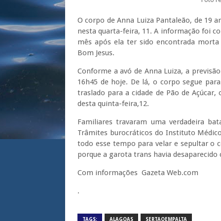
Foto r
O corpo de Anna Luiza Pantaleão, de 19 a
nesta quarta-feira, 11. A informação foi c
mês após ela ter sido encontrada morta
Bom Jesus.
Conforme a avó de Anna Luiza, a previsão 
16h45 de hoje. De lá, o corpo segue par
traslado para a cidade de Pão de Açúcar,
desta quinta-feira,12.
Familiares travaram uma verdadeira bat
Trâmites burocráticos do Instituto Médic
todo esse tempo para velar e sepultar o c
porque a garota trans havia desaparecido 
Com informações Gazeta Web.com
.
TAGS:
ALAGOAS
SERTAOEMPALTA