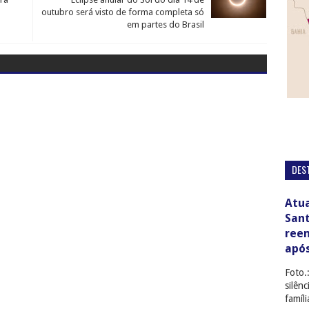
outubro será visto de forma completa só
em partes do Brasil
DES
Atua
San
ree
apó
Foto.
silên
famíl