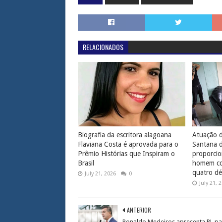
RELACIONADOS
Biografia da escritora alagoana
Atuação d
Flaviana Costa é aprovada para o
Santana 
Prêmio Histórias que Inspiram o
proporcio
Brasil
homem com
quatro dé
July 21, 2026
0
July 21, 
ANTERIOR
Ronaldo Medeiros apresenta PL pa