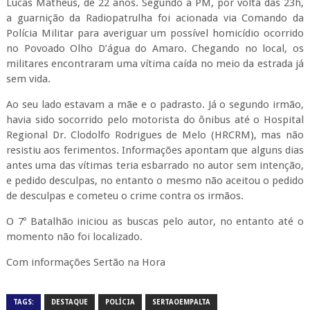
Lucas Matheus, de 22 anos. Segundo a PM, por volta das 23h,
a guarnição da Radiopatrulha foi acionada via Comando da
Polícia Militar para averiguar um possível homicídio ocorrido
no Povoado Olho D’água do Amaro. Chegando no local, os
militares encontraram uma vítima caída no meio da estrada já
sem vida.
Ao seu lado estavam a mãe e o padrasto. Já o segundo irmão,
havia sido socorrido pelo motorista do ônibus até o Hospital
Regional Dr. Clodolfo Rodrigues de Melo (HRCRM), mas não
resistiu aos ferimentos. Informações apontam que alguns dias
antes uma das vítimas teria esbarrado no autor sem intenção,
e pedido desculpas, no entanto o mesmo não aceitou o pedido
de desculpas e cometeu o crime contra os irmãos.
O 7º Batalhão iniciou as buscas pelo autor, no entanto até o
momento não foi localizado.
Com informações Sertão na Hora
TAGS:
DESTAQUE
POLÍCIA
SERTAOEMPALTA