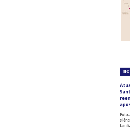
DES
Atua
San
ree
apó
Foto.
silên
famíl