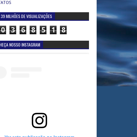
TATOS
 39 MILHÕES DE VISUALIZAÇÕES
0
3
6
8
5
1
8
HEÇA NOSSO INSTAGRAM
Ver esta publicação no Instagram