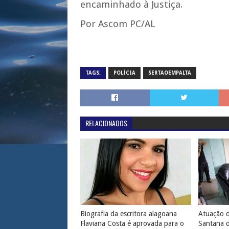
encaminhado à Justiça.
Por Ascom PC/AL
TAGS:
POLÍCIA
SERTAOEMPALTA
RELACIONADOS
Biografia da escritora alagoana
Atuação d
Flaviana Costa é aprovada para o
Santana 