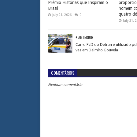
Prêmio Histórias que Inspiram o
proporcio
Brasil
homem com
quatro dé
July 21, 2026
0
July 21, 
ANTERIOR
Carro PcD do Detran é utilizado pe
vez em Delmiro Gouveia
COMENTÁRIOS
Nenhum comentário