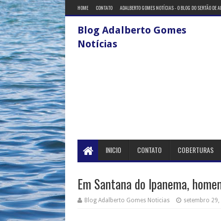
HOME
CONTATO
ADALBERTO GOMES NOTÍCIAS - O BLOG DO SERTÃO DE 
Blog Adalberto Gomes
Notícias
INICIO
CONTATO
COBERTURAS
Em Santana do Ipanema, homem 
Blog Adalberto Gomes Noticias
setembro 29,