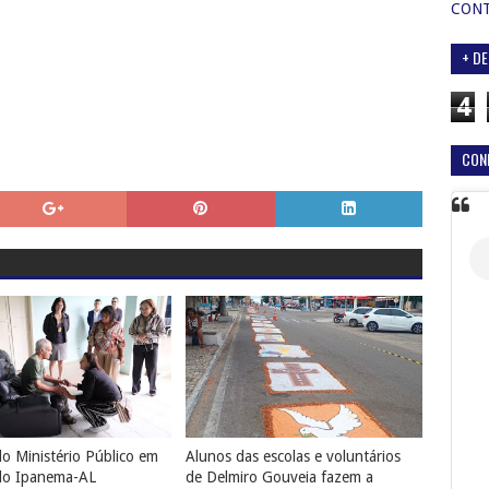
CON
+ DE
4
CON
o Ministério Público em
Alunos das escolas e voluntários
do Ipanema-AL
de Delmiro Gouveia fazem a