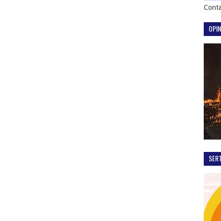
Conta
OPIN
SER