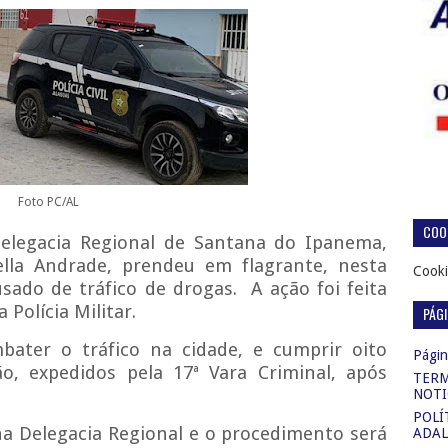
Foto PC/AL
COOK
 Delegacia Regional de Santana do Ipanema,
lla Andrade, prendeu em flagrante, nesta
Cooki
sado de tráfico de drogas. A ação foi feita
Polícia Militar.
PÁG
bater o tráfico na cidade, e cumprir oito
Página
, expedidos pela 17ª Vara Criminal, após
TERM
NOTI
POLÍ
na Delegacia Regional e o procedimento será
ADAL