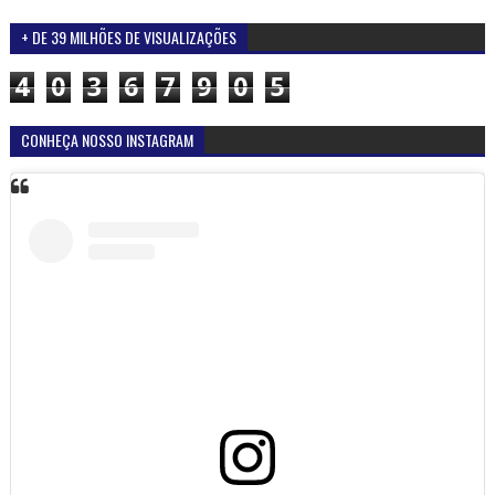
+ DE 39 MILHÕES DE VISUALIZAÇÕES
4
0
3
6
7
9
0
5
CONHEÇA NOSSO INSTAGRAM