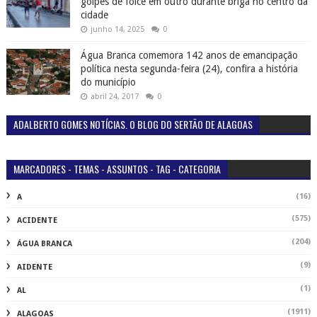
golpes de foice em outro durante briga no centro da
cidade
junho 14, 2025
0
Água Branca comemora 142 anos de emancipação
política nesta segunda-feira (24), confira a história
do município
abril 24, 2017
0
ADALBERTO GOMES NOTÍCIAS. O BLOG DO SERTÃO DE ALAGOAS
MARCADORES - TEMAS - ASSUNTOS - TAG - CATEGORIA
(16)
A
(575)
ACIDENTE
(204)
ÁGUA BRANCA
(9)
AIDENTE
(1)
AL
(1911)
ALAGOAS