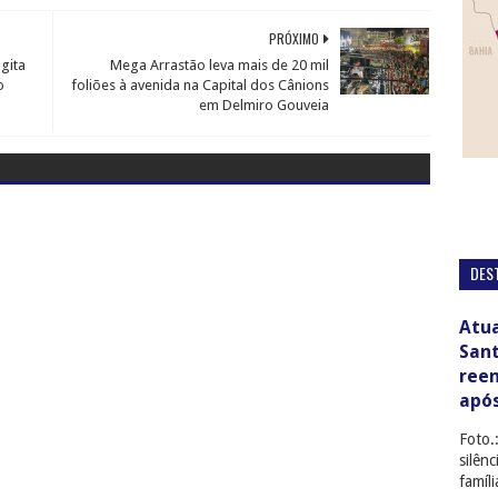
PRÓXIMO
gita
Mega Arrastão leva mais de 20 mil
o
foliões à avenida na Capital dos Cânions
em Delmiro Gouveia
DES
Atua
San
ree
apó
Foto.
silên
famíl