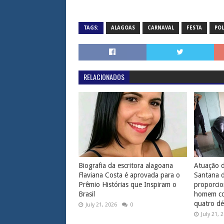
TAGS:
ALAGOAS
CARNAVAL
FESTA
POL
RELACIONADOS
Biografia da escritora alagoana
Atuação d
Flaviana Costa é aprovada para o
Santana 
Prêmio Histórias que Inspiram o
proporcio
Brasil
homem com
quatro dé
July 21, 2026
0
July 21, 