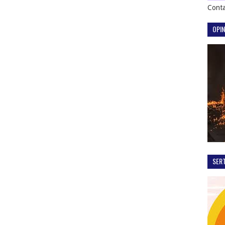
Conta
OPIN
SER