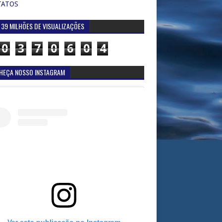
TATOS
 39 MILHÕES DE VISUALIZAÇÕES
0
3
7
0
6
0
4
HEÇA NOSSO INSTAGRAM
Ver esta publicação no Instagram