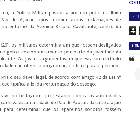
eprodução Redes Sociais
CON
rua, a Polícia Militar passou a por em prática a linda
+ DE
Pão de Açúcar, após receber várias reclamações de
 no entorno da Avenida Bráulio Cavalcante, centro da
4
CON
 (20), os militares determinaram que fossem desligados
que gerou descontentamento por parte da juventude da
avalcante. Os jovens argumentavam que estavam curtindo
 cidade não oferecia programação oficial para o período.
ria o seu dever legal, de acordo com artigo 42 da Lei n°
 que tipifica a lei da Perturbação do Sossego.
vivo no Instagram, protestando contra as autoridades
o carnavalesca na cidade de Pão de Açúcar, durante a ação
lei para determinar que os aparelhos sonoros fossem