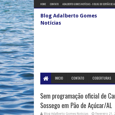
HOME
CONTATO
ADALBERTO GOMES NOTÍCIAS - O BLOG DO SERTÃO DE 
Blog Adalberto Gomes
Notícias
INICIO
CONTATO
COBERTURAS
Sem programação oficial de Ca
Sossego em Pão de Açúcar/AL
Blog Adalberto Gomes Noticias
fevereiro 21,