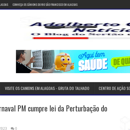
ALAGOAS
CONHEÇA OS CÂNIONS DO RIO SÃO FRANCISCO EM ALAGOAS
VISITE OS CANIONS EM ALAGOAS - GRUTA DO TALHADO
CENTRO DE AÇÃO S
rnaval PM cumpre lei da Perturbação do
 2023
0