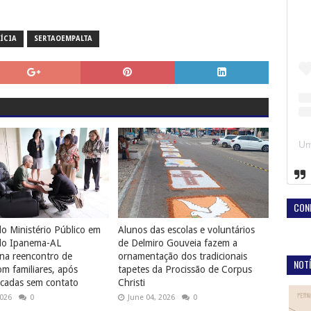
ÍCIA
SERTAOEMPALTA
CON
o Ministério Público em
Alunos das escolas e voluntários
do Ipanema-AL
de Delmiro Gouveia fazem a
na reencontro de
ornamentação dos tradicionais
NOTÍ
 familiares, após
tapetes da Procissão de Corpus
cadas sem contato
Christi
2026
0
June 04, 2026
0