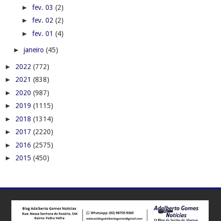
►
fev. 03
(2)
►
fev. 02
(2)
►
fev. 01
(4)
►
janeiro
(45)
►
2022
(772)
►
2021
(838)
►
2020
(987)
►
2019
(1115)
►
2018
(1314)
►
2017
(2220)
►
2016
(2575)
►
2015
(450)