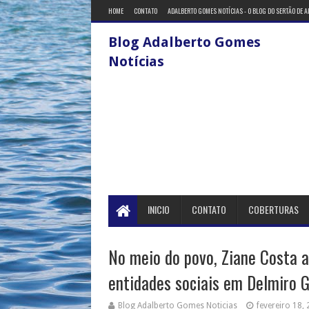
HOME
CONTATO
ADALBERTO GOMES NOTÍCIAS - O BLOG DO SERTÃO DE 
Blog Adalberto Gomes
Notícias
INICIO
CONTATO
COBERTURAS
No meio do povo, Ziane Costa a
entidades sociais em Delmiro 
Blog Adalberto Gomes Noticias
fevereiro 18,