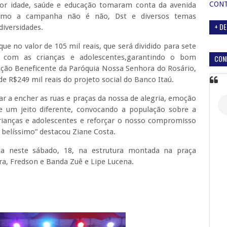
CON
hor idade, saúde e educação tomaram conta da avenida
 como a campanha não é não, Dst e diversos temas
+ DE
diversidades.
e no valor de 105 mil reais, que será dividido para sete
al com as crianças e adolescentes,garantindo o bom
CON
ação Beneficente da Paróquia Nossa Senhora do Rosário,
 R$249 mil reais do projeto social do Banco Itaú.
tar a encher as ruas e praças da nossa de alegria, emoção
e um jeito diferente, convocando a população sobre a
ianças e adolescentes e reforçar o nosso compromisso
 belíssimo” destacou Ziane Costa.
ua neste sábado, 18, na estrutura montada na praça
a, Fredson e Banda Zuê e Lipe Lucena.