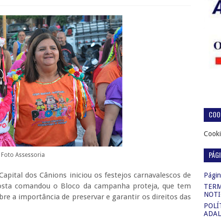
COOK
Cooki
PÁG
Foto Assessoria
apital dos Cânions iniciou os festejos carnavalescos de
Página
Costa comandou o Bloco da campanha proteja, que tem
TERM
NOTI
re a importância de preservar e garantir os direitos das
POLÍ
ADAL