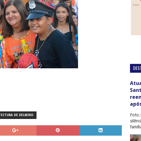
DES
Atua
San
ree
apó
Foto.
FEITURA DE DELMIRO
silên
famíl