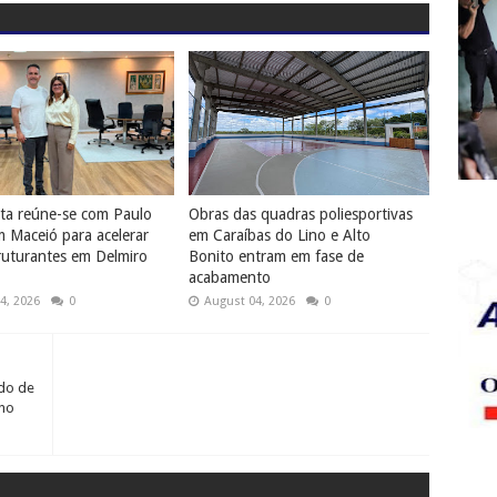
ta reúne-se com Paulo
Obras das quadras poliesportivas
 Maceió para acelerar
em Caraíbas do Lino e Alto
ruturantes em Delmiro
Bonito entram em fase de
acabamento
4, 2026
0
August 04, 2026
0
do de
 no