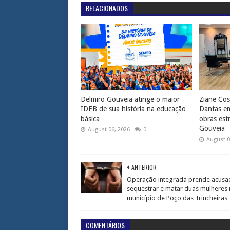
RELACIONADOS
Delmiro Gouveia atinge o maior
Ziane Cos
IDEB de sua história na educação
Dantas em
básica
obras est
Gouveia
August 06, 2026
0
August 0
ANTERIOR
Operação integrada prende acusa
sequestrar e matar duas mulheres
município de Poço das Trincheiras
COMENTÁRIOS