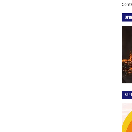
Conta
OPIN
SER