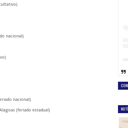
cultativo)
do nacional)
ivo)
CON
eriado nacional)
NOTÍ
lagoas (feriado estadual)