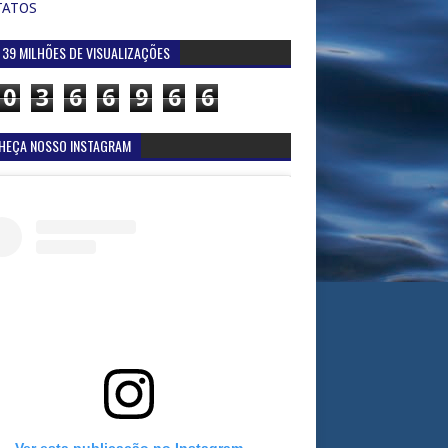
TATOS
 39 MILHÕES DE VISUALIZAÇÕES
0
3
6
6
9
6
6
HEÇA NOSSO INSTAGRAM
Ver esta publicação no Instagram