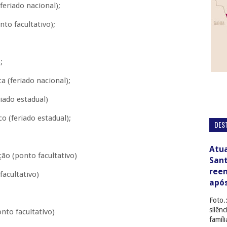
eriado nacional);
nto facultativo);
;
 (feriado nacional);
iado estadual)
o (feriado estadual);
DES
Atua
o (ponto facultativo)
San
ree
acultativo)
apó
Foto.
silên
to facultativo)
famíl