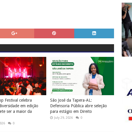
p Festival celebra
São José da Tapera-AL:
diversidade em edição
Defensoria Pública abre seleção
te ser a maior da
para estágio em Direito
July 29, 2026
0
2026
0