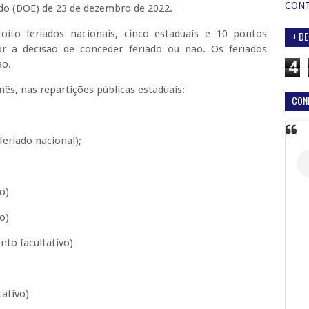
CON
tado (DOE) de 23 de dezembro de 2022.
ito feriados nacionais, cinco estaduais e 10 pontos
+ DE
r a decisão de conceder feriado ou não. Os feriados
4
ão.
ês, nas repartições públicas estaduais:
CON
feriado nacional);
o)
o)
nto facultativo)
tativo)