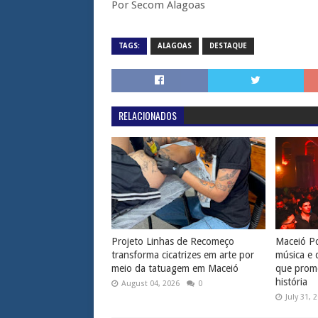
Por Secom Alagoas
TAGS:
ALAGOAS
DESTAQUE
RELACIONADOS
Projeto Linhas de Recomeço
Maceió Po
transforma cicatrizes em arte por
música e 
meio da tatuagem em Maceió
que prome
história
August 04, 2026
0
July 31, 