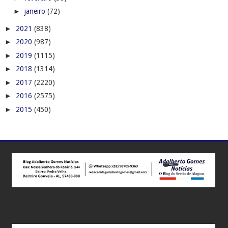
►
janeiro
(72)
►
2021
(838)
►
2020
(987)
►
2019
(1115)
►
2018
(1314)
►
2017
(2220)
►
2016
(2575)
►
2015
(450)