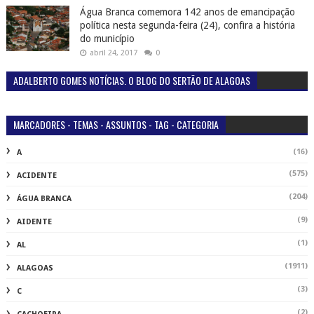
Água Branca comemora 142 anos de emancipação
política nesta segunda-feira (24), confira a história
do município
abril 24, 2017
0
ADALBERTO GOMES NOTÍCIAS. O BLOG DO SERTÃO DE ALAGOAS
MARCADORES - TEMAS - ASSUNTOS - TAG - CATEGORIA
(16)
A
(575)
ACIDENTE
(204)
ÁGUA BRANCA
(9)
AIDENTE
(1)
AL
(1911)
ALAGOAS
(3)
C
(2)