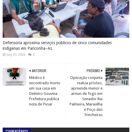
Defensoria aproxima serviços públicos de cinco comunidades
indígenas em Pariconha–AL
July 07, 2026
0
ANTERIOR
PRÓXIMO
Médico é
Operação conjunta
encontrado morto
realiza prisões,
em sua casa em
apreende menor e
Delmiro Gouveia -
armas de fogo em
Prefeitura publica
Senador Rui
nota de Pesar
Palmeira, Maravilha
e Poço das
Trincheiras
COMENTÁRIOS