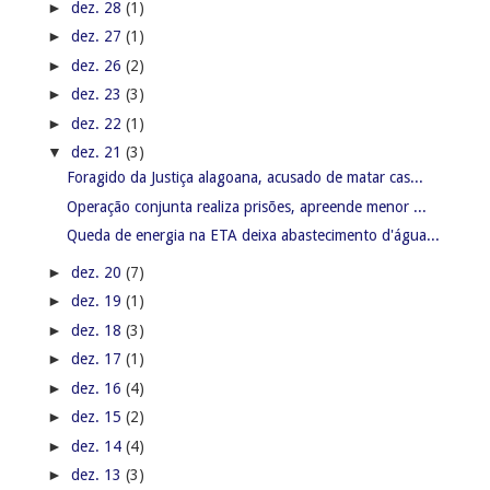
►
dez. 28
(1)
►
dez. 27
(1)
►
dez. 26
(2)
►
dez. 23
(3)
►
dez. 22
(1)
▼
dez. 21
(3)
Foragido da Justiça alagoana, acusado de matar cas...
Operação conjunta realiza prisões, apreende menor ...
Queda de energia na ETA deixa abastecimento d'água...
►
dez. 20
(7)
►
dez. 19
(1)
►
dez. 18
(3)
►
dez. 17
(1)
►
dez. 16
(4)
►
dez. 15
(2)
►
dez. 14
(4)
►
dez. 13
(3)