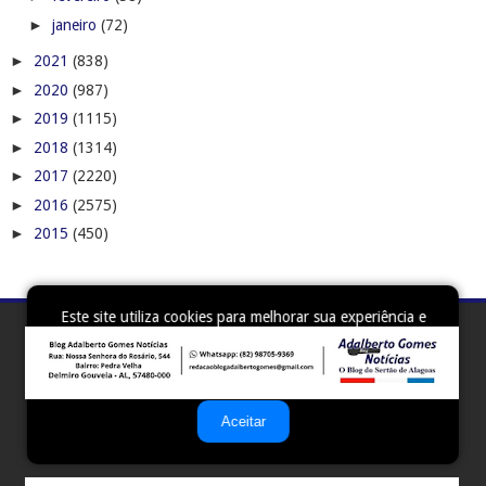
►
janeiro
(72)
►
2021
(838)
►
2020
(987)
►
2019
(1115)
►
2018
(1314)
►
2017
(2220)
►
2016
(2575)
►
2015
(450)
Este site utiliza cookies para melhorar sua experiência e
fornecer serviços personalizados. Ao continuar a navegar,
você concorda com o uso de cookies. Para mais
informações, leia nossa
Política de Privacidade
.
Aceitar