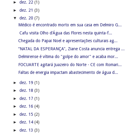
►
dez. 22
(1)
►
dez. 21
(3)
▼
dez. 20
(7)
Médico é encontrado morto em sua casa em Delmiro G...
Cafu visita Olho d'Água das Flores nesta quinta-f...
Chegada do Papai Noel e apresentações culturais ag...
“NATAL DA ESPERANÇA", Ziane Costa anuncia entrega ...
Delmirense é vítima do "golpe do amor" e acaba mor...
FOCUARTE agitará Juazeiro do Norte - CE com Romari...
Faltas de energia impactam abastecimento de água d...
►
dez. 19
(1)
►
dez. 18
(3)
►
dez. 17
(1)
►
dez. 16
(4)
►
dez. 15
(2)
►
dez. 14
(4)
►
dez. 13
(3)