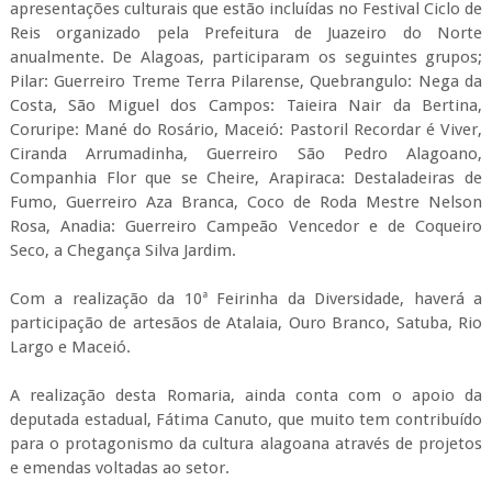
apresentações culturais que estão incluídas no Festival Ciclo de
Reis organizado pela Prefeitura de Juazeiro do Norte
anualmente. De Alagoas, participaram os seguintes grupos;
Pilar: Guerreiro Treme Terra Pilarense, Quebrangulo: Nega da
Costa, São Miguel dos Campos: Taieira Nair da Bertina,
Coruripe: Mané do Rosário, Maceió: Pastoril Recordar é Viver,
Ciranda Arrumadinha, Guerreiro São Pedro Alagoano,
Companhia Flor que se Cheire, Arapiraca: Destaladeiras de
Fumo, Guerreiro Aza Branca, Coco de Roda Mestre Nelson
Rosa, Anadia: Guerreiro Campeão Vencedor e de Coqueiro
Seco, a Chegança Silva Jardim.
Com a realização da 10ª Feirinha da Diversidade, haverá a
participação de artesãos de Atalaia, Ouro Branco, Satuba, Rio
Largo e Maceió.
A realização desta Romaria, ainda conta com o apoio da
deputada estadual, Fátima Canuto, que muito tem contribuído
para o protagonismo da cultura alagoana através de projetos
e emendas voltadas ao setor.