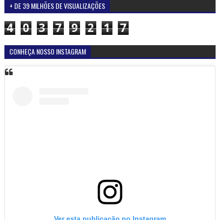
+ DE 39 MILHÕES DE VISUALIZAÇÕES
4
0
3
7
9
2
1
7
CONHEÇA NOSSO INSTAGRAM
Ver esta publicação no Instagram