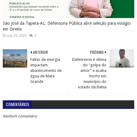
São José da Tapera-AL: Defensoria Pública abre seleção para estágio
em Direito
July 29, 2026
0
ANTERIOR
PRÓXIMO
Faltas de energia
Delmirense é vítima
impactam
do "golpe do
abastecimento de
amor" e acaba
água de Mata
morto em
Grande
município do
estado da Bahia
COMENTÁRIOS
Nenhum comentário