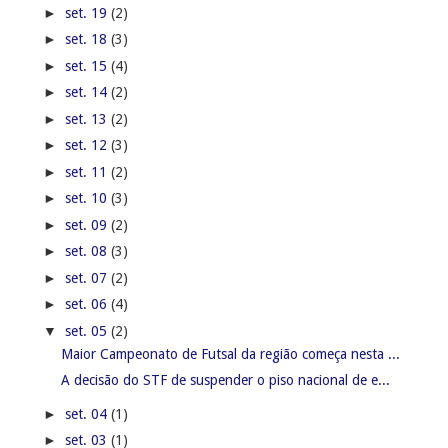
►
set. 19
(2)
►
set. 18
(3)
►
set. 15
(4)
►
set. 14
(2)
►
set. 13
(2)
►
set. 12
(3)
►
set. 11
(2)
►
set. 10
(3)
►
set. 09
(2)
►
set. 08
(3)
►
set. 07
(2)
►
set. 06
(4)
▼
set. 05
(2)
Maior Campeonato de Futsal da região começa nesta ...
A decisão do STF de suspender o piso nacional de e...
►
set. 04
(1)
►
set. 03
(1)