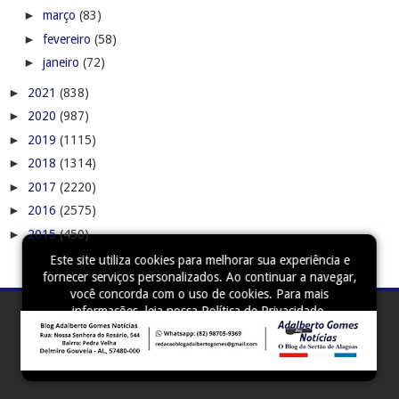
►
março
(83)
►
fevereiro
(58)
►
janeiro
(72)
►
2021
(838)
►
2020
(987)
►
2019
(1115)
►
2018
(1314)
►
2017
(2220)
►
2016
(2575)
►
2015
(450)
Este site utiliza cookies para melhorar sua experiência e
fornecer serviços personalizados. Ao continuar a navegar,
você concorda com o uso de cookies. Para mais
informações, leia nossa
Política de Privacidade
.
Aceitar