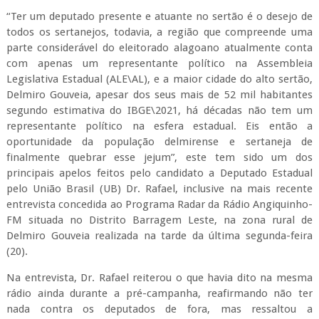
“Ter um deputado presente e atuante no sertão é o desejo de
todos os sertanejos, todavia, a região que compreende uma
parte considerável do eleitorado alagoano atualmente conta
com apenas um representante político na Assembleia
Legislativa Estadual (ALE\AL), e a maior cidade do alto sertão,
Delmiro Gouveia, apesar dos seus mais de 52 mil habitantes
segundo estimativa do IBGE\2021, há décadas não tem um
representante político na esfera estadual. Eis então a
oportunidade da população delmirense e sertaneja de
finalmente quebrar esse jejum”, este tem sido um dos
principais apelos feitos pelo candidato a Deputado Estadual
pelo União Brasil (UB) Dr. Rafael, inclusive na mais recente
entrevista concedida ao Programa Radar da Rádio Angiquinho-
FM situada no Distrito Barragem Leste, na zona rural de
Delmiro Gouveia realizada na tarde da última segunda-feira
(20).
Na entrevista, Dr. Rafael reiterou o que havia dito na mesma
rádio ainda durante a pré-campanha, reafirmando não ter
nada contra os deputados de fora, mas ressaltou a