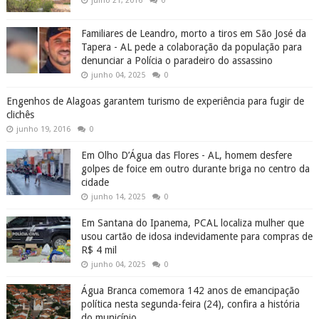
julho 21, 2016
0
Familiares de Leandro, morto a tiros em São José da
Tapera - AL pede a colaboração da população para
denunciar a Polícia o paradeiro do assassino
junho 04, 2025
0
Engenhos de Alagoas garantem turismo de experiência para fugir de
clichês
junho 19, 2016
0
Em Olho D’Água das Flores - AL, homem desfere
golpes de foice em outro durante briga no centro da
cidade
junho 14, 2025
0
Em Santana do Ipanema, PCAL localiza mulher que
usou cartão de idosa indevidamente para compras de
R$ 4 mil
junho 04, 2025
0
Água Branca comemora 142 anos de emancipação
política nesta segunda-feira (24), confira a história
do município