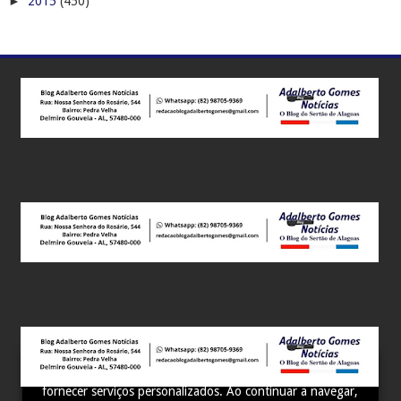
►
2015
(450)
Este site utiliza cookies para melhorar sua experiência e
fornecer serviços personalizados. Ao continuar a navegar,