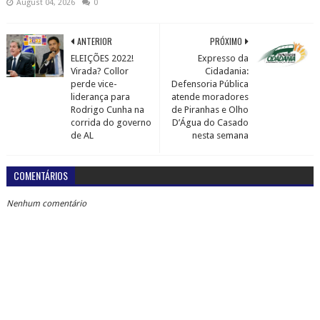
August 04, 2026
0
ANTERIOR
PRÓXIMO
ELEIÇÕES 2022!
Expresso da
Virada? Collor
Cidadania:
perde vice-
Defensoria Pública
liderança para
atende moradores
Rodrigo Cunha na
de Piranhas e Olho
corrida do governo
D’Água do Casado
de AL
nesta semana
COMENTÁRIOS
Nenhum comentário