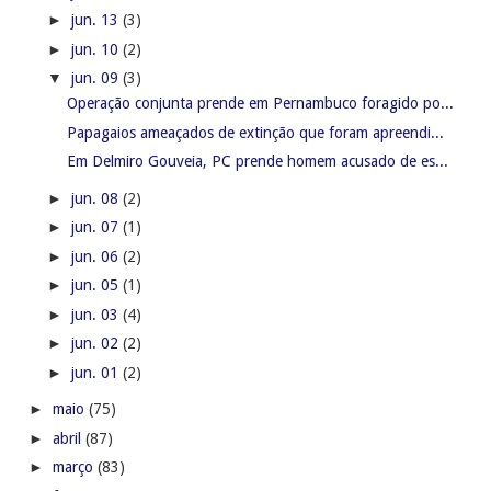
►
jun. 13
(3)
►
jun. 10
(2)
▼
jun. 09
(3)
Operação conjunta prende em Pernambuco foragido po...
Papagaios ameaçados de extinção que foram apreendi...
Em Delmiro Gouveia, PC prende homem acusado de es...
►
jun. 08
(2)
►
jun. 07
(1)
►
jun. 06
(2)
►
jun. 05
(1)
►
jun. 03
(4)
►
jun. 02
(2)
►
jun. 01
(2)
►
maio
(75)
►
abril
(87)
►
março
(83)