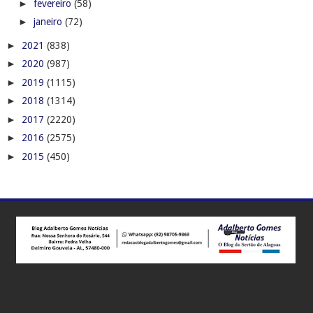
►
fevereiro
(58)
►
janeiro
(72)
►
2021
(838)
►
2020
(987)
►
2019
(1115)
►
2018
(1314)
►
2017
(2220)
►
2016
(2575)
►
2015
(450)