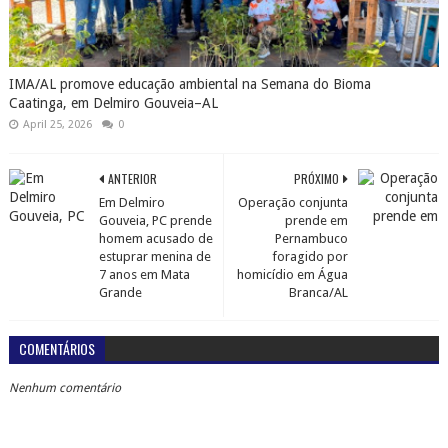
IMA/AL promove educação ambiental na Semana do Bioma
Caatinga, em Delmiro Gouveia–AL
April 25, 2026
0
ANTERIOR
PRÓXIMO
Em Delmiro
Operação conjunta
Gouveia, PC prende
prende em
homem acusado de
Pernambuco
estuprar menina de
foragido por
7 anos em Mata
homicídio em Água
Grande
Branca/AL
COMENTÁRIOS
Nenhum comentário