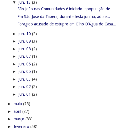
▼
jun. 13
(3)
São João nas Comunidades é iniciado e população de...
Em São José da Tapera, durante festa junina, adole...
Foragido acusado de estupro em Olho D’Água do Casa...
►
jun. 10
(2)
►
jun. 09
(3)
►
jun. 08
(2)
►
jun. 07
(1)
►
jun. 06
(2)
►
jun. 05
(1)
►
jun. 03
(4)
►
jun. 02
(2)
►
jun. 01
(2)
►
maio
(75)
►
abril
(87)
►
março
(83)
►
fevereiro
(58)