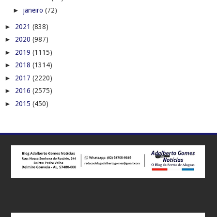
►
janeiro
(72)
►
2021
(838)
►
2020
(987)
►
2019
(1115)
►
2018
(1314)
►
2017
(2220)
►
2016
(2575)
►
2015
(450)