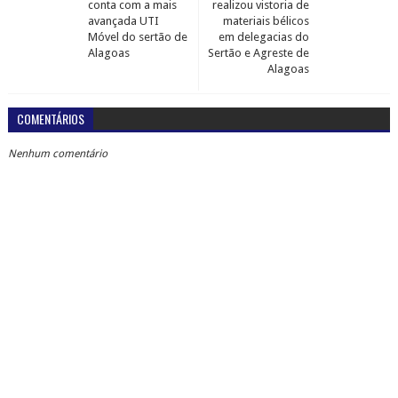
conta com a mais
realizou vistoria de
avançada UTI
materiais bélicos
Móvel do sertão de
em delegacias do
Alagoas
Sertão e Agreste de
Alagoas
COMENTÁRIOS
Nenhum comentário