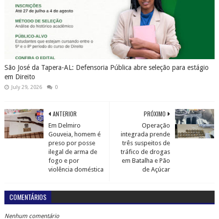
São José da Tapera-AL: Defensoria Pública abre seleção para estágio
em Direito
July 29, 2026
0
ANTERIOR
PRÓXIMO
Em Delmiro
Operação
Gouveia, homem é
integrada prende
preso por posse
três suspeitos de
ilegal de arma de
tráfico de drogas
fogo e por
em Batalha e Pão
violência doméstica
de Açúcar
COMENTÁRIOS
Nenhum comentário