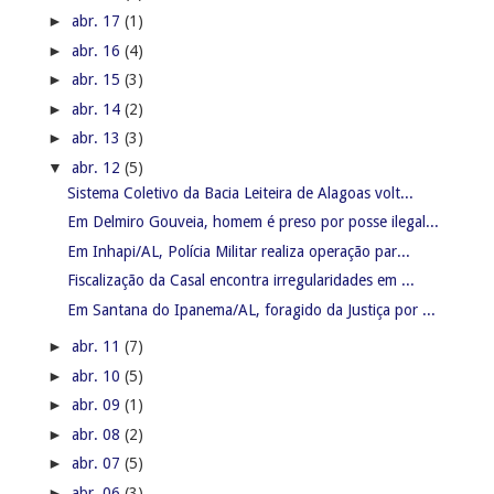
►
abr. 17
(1)
►
abr. 16
(4)
►
abr. 15
(3)
►
abr. 14
(2)
►
abr. 13
(3)
▼
abr. 12
(5)
Sistema Coletivo da Bacia Leiteira de Alagoas volt...
Em Delmiro Gouveia, homem é preso por posse ilegal...
Em Inhapi/AL, Polícia Militar realiza operação par...
Fiscalização da Casal encontra irregularidades em ...
Em Santana do Ipanema/AL, foragido da Justiça por ...
►
abr. 11
(7)
►
abr. 10
(5)
►
abr. 09
(1)
►
abr. 08
(2)
►
abr. 07
(5)
►
abr. 06
(3)