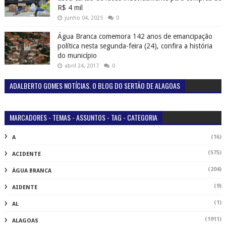
R$ 4 mil
junho 04, 2025
0
Água Branca comemora 142 anos de emancipação
política nesta segunda-feira (24), confira a história
do município
abril 24, 2017
0
ADALBERTO GOMES NOTÍCIAS. O BLOG DO SERTÃO DE ALAGOAS
MARCADORES - TEMAS - ASSUNTOS - TAG - CATEGORIA
(16)
A
(575)
ACIDENTE
(204)
ÁGUA BRANCA
(9)
AIDENTE
(1)
AL
(1911)
ALAGOAS