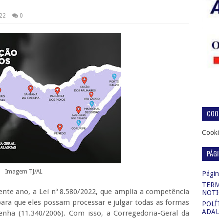
22
0
COOK
Cooki
PÁG
Imagem TJ/AL
Página
TERM
nte ano, a Lei nº 8.580/2022, que amplia a competência
NOTI
para que eles possam processar e julgar todas as formas
POLÍ
ADAL
Penha (11.340/2006). Com isso, a Corregedoria-Geral da