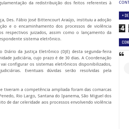
CON
gulamentação da redistribuição dos feitos referentes à
+ DE
a, Des. Fábio José Bittencourt Araújo, instituiu a adoção
icação e o encaminhamento dos processos de violência
4
os respectivos juizados, assim como o lançamento da
espondente sistema eletrônico.
CON
 Diário da Justiça Eletrônico (DJE) desta segunda-feira
idade judiciária, cujo prazo é de 30 dias. A Coordenação
vai configurar os sistemas eletrônicos disponibilizados,
diciárias. Eventuais dúvidas serão resolvidas pela
 que tiveram a competência ampliada foram das comarcas
 Penedo, Rio Largo, Santana do Ipanema, São Miguel dos
to de dar celeridade aos processos envolvendo violência