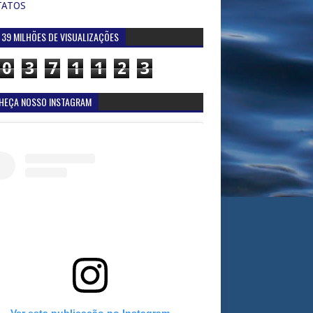
TATOS
 39 MILHÕES DE VISUALIZAÇÕES
0
3
7
1
1
2
3
HEÇA NOSSO INSTAGRAM
Ver esta publicação no Instagram