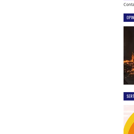
Conta
OPIN
SER