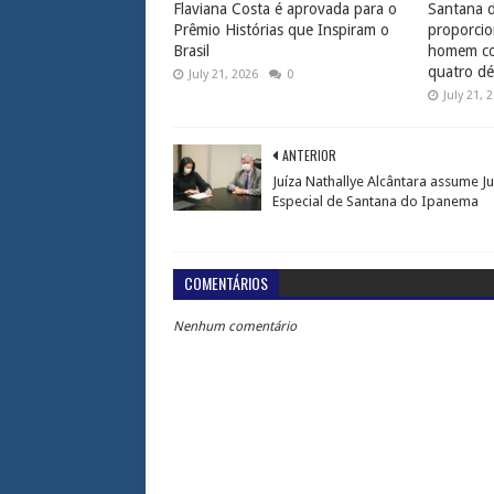
Flaviana Costa é aprovada para o
Santana 
Prêmio Histórias que Inspiram o
proporcio
Brasil
homem com
quatro dé
July 21, 2026
0
July 21, 
ANTERIOR
Juíza Nathallye Alcântara assume J
Especial de Santana do Ipanema
COMENTÁRIOS
Nenhum comentário