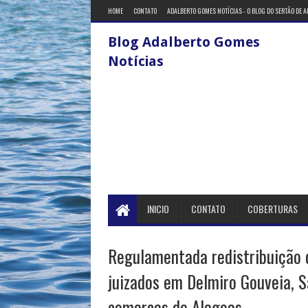
HOME
CONTATO
ADALBERTO GOMES NOTÍCIAS - O BLOG DO SERTÃO DE 
Blog Adalberto Gomes
Notícias
INICIO
CONTATO
COBERTURAS
Regulamentada redistribuição 
juizados em Delmiro Gouveia, 
comarcas de Alagoas