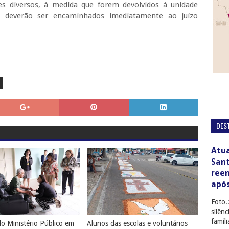
tes diversos, à medida que forem devolvidos à unidade
e, deverão ser encaminhados imediatamente ao juízo
DES
Atua
San
ree
apó
Foto.
silên
famíl
o Ministério Público em
Alunos das escolas e voluntários