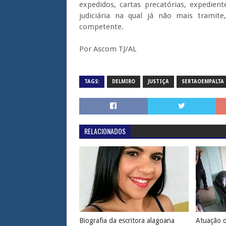
expedidos, cartas precatórias, expedien
judiciária na qual já não mais tramit
competente.
Por Ascom TJ/AL
TAGS:
DELMIRO
JUSTIÇA
SERTAOEMPALTA
RELACIONADOS
Biografia da escritora alagoana
Atuação d