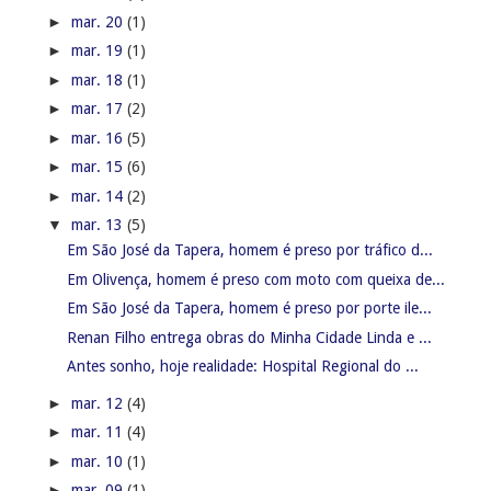
►
mar. 20
(1)
►
mar. 19
(1)
►
mar. 18
(1)
►
mar. 17
(2)
►
mar. 16
(5)
►
mar. 15
(6)
►
mar. 14
(2)
▼
mar. 13
(5)
Em São José da Tapera, homem é preso por tráfico d...
Em Olivença, homem é preso com moto com queixa de...
Em São José da Tapera, homem é preso por porte ile...
Renan Filho entrega obras do Minha Cidade Linda e ...
Antes sonho, hoje realidade: Hospital Regional do ...
►
mar. 12
(4)
►
mar. 11
(4)
►
mar. 10
(1)
►
mar. 09
(1)