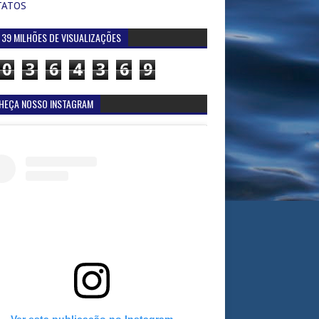
TATOS
 39 MILHÕES DE VISUALIZAÇÕES
0
3
6
4
3
6
9
HEÇA NOSSO INSTAGRAM
Ver esta publicação no Instagram