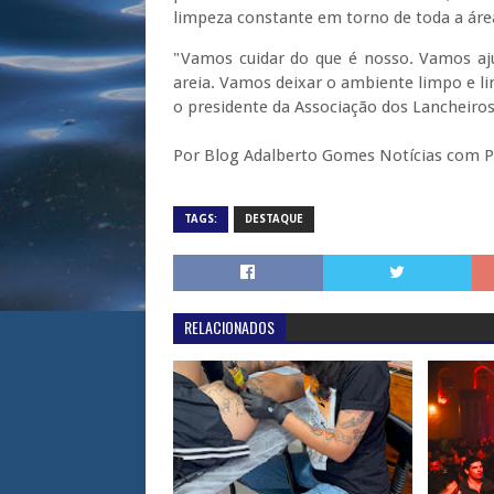
limpeza constante em torno de toda a área
"Vamos cuidar do que é nosso. Vamos aju
areia. Vamos deixar o ambiente limpo e li
o presidente da Associação dos Lancheiros 
Por Blog Adalberto Gomes Notícias com P
TAGS:
DESTAQUE
RELACIONADOS