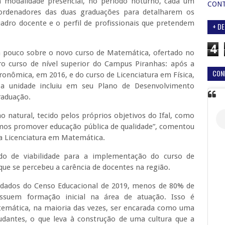
a modalidade presencial, no período noturno, cada um
CON
ordenadores das duas graduações para detalharem os
quadro docente e o perfil de profissionais que pretendem
+ DE
4
m pouco sobre o novo curso de Matemática, ofertado no
iro curso de nível superior do Campus Piranhas: após a
CON
onômica, em 2016, e do curso de Licenciatura em Física,
a unidade incluiu em seu Plano de Desenvolvimento
raduação.
o natural, tecido pelos próprios objetivos do Ifal, como
emos promover educação pública de qualidade”, comentou
a Licenciatura em Matemática.
do de viabilidade para a implementação do curso de
 que se percebeu a carência de docentes na região.
o dados do Censo Educacional de 2019, menos de 80% de
suem formação inicial na área de atuação. Isso é
atemática, na maioria das vezes, ser encarada como uma
tudantes, o que leva à construção de uma cultura que a