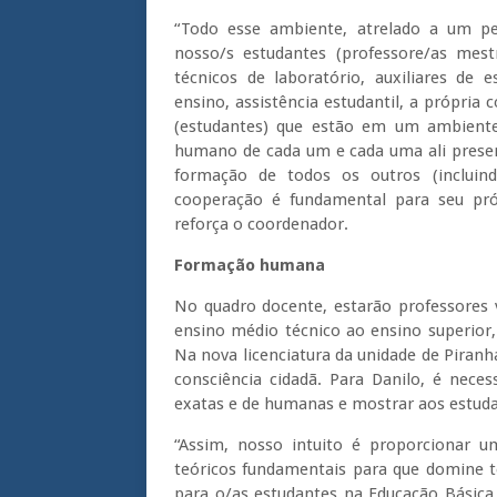
“Todo esse ambiente, atrelado a um p
nosso/s estudantes (professore/as mes
técnicos de laboratório, auxiliares de
ensino, assistência estudantil, a própria
(estudantes) que estão em um ambient
humano de cada um e cada uma ali present
formação de todos os outros (incluin
cooperação é fundamental para seu próp
reforça o coordenador.
Formação humana
No quadro docente, estarão professores 
ensino médio técnico ao ensino superior
Na nova licenciatura da unidade de Piranh
consciência cidadã. Para Danilo, é nece
exatas e de humanas e mostrar aos estuda
“Assim, nosso intuito é proporcionar u
teóricos fundamentais para que domine 
para o/as estudantes na Educação Básic