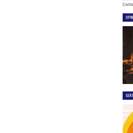
Conta
OPIN
SER