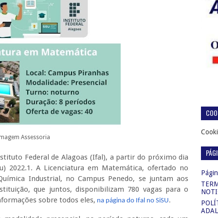
COOK
Cooki
Imagem Assessoria
PÁG
tituto Federal de Alagoas (Ifal), a partir do próximo dia
su) 2022.1. A Licenciatura em Matemática, ofertado no
Página
uímica Industrial, no Campus Penedo, se juntam aos
TERM
stituição, que juntos, disponibilizam 780 vagas para o
NOTI
nformações sobre todos eles,
na página do Ifal no SiSU
.
POLÍ
ADAL