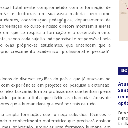
essoal totalmente comprometido com a formação de
tre/as e doutor/as, em sua vasta maioria, bem como
 estudantes, coordenação pedagógica, departamento de
 coordenação do curso e nosso diretor) mostram a ele/as
e em que se respira a formação e o desenvolvimento
e, sendo cada sujeito indispensável e responsável pela
do o/as próprio/as estudantes, que entendem que a
rio crescimento acadêmico, profissional e pessoal)”,
DES
vindos de diversas regiões do país e que já atuavam no
Atua
, com experiências em projetos de pesquisa e extensão.
San
as, eles buscarão formar profissionais que tenham plena
ree
ssário quebrar a linha que divide as chamadas áreas de
apó
ntes que a humanidade que está por trás de tudo.
Foto.
ma ampla formação, que forneça subsídios técnicos e
silên
todo o conhecimento matemático que precisará ensinar
famíl
a, mas, sobretudo, propiciar uma formação humana, em