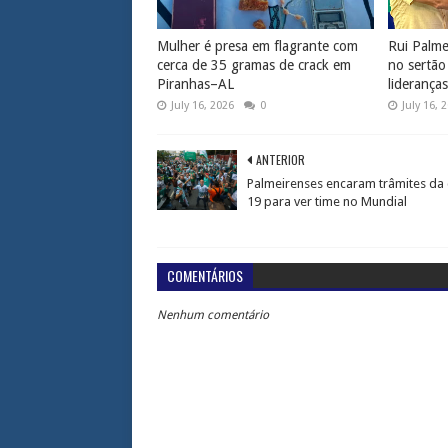
Mulher é presa em flagrante com
Rui Palmei
cerca de 35 gramas de crack em
no sertão
Piranhas–AL
liderança
July 16, 2026
0
July 16, 
ANTERIOR
Palmeirenses encaram trâmites da 
19 para ver time no Mundial
COMENTÁRIOS
Nenhum comentário