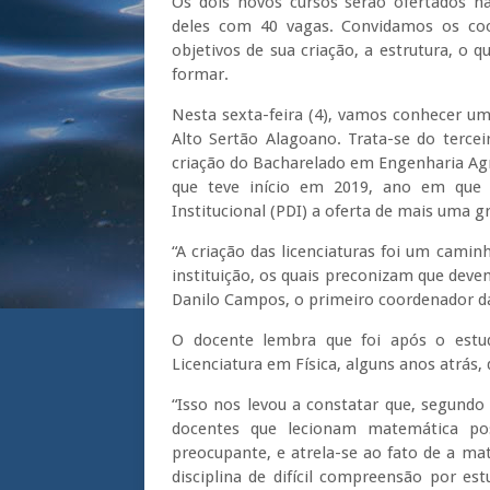
Os dois novos cursos serão ofertados n
deles com 40 vagas. Convidamos os co
objetivos de sua criação, a estrutura, o 
formar.
Nesta sexta-feira (4), vamos conhecer u
Alto Sertão Alagoano. Trata-se do terce
criação do Bacharelado em Engenharia Agr
que teve início em 2019, ano em que 
Institucional (PDI) a oferta de mais uma g
“A criação das licenciaturas foi um caminh
instituição, os quais preconizam que dev
Danilo Campos, o primeiro coordenador d
O docente lembra que foi após o estu
Licenciatura em Física, alguns anos atrás,
“Isso nos levou a constatar que, segund
docentes que lecionam matemática pos
preocupante, e atrela-se ao fato de a m
disciplina de difícil compreensão por es