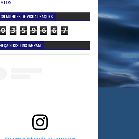
TATOS
 39 MILHÕES DE VISUALIZAÇÕES
0
3
5
9
6
6
7
HEÇA NOSSO INSTAGRAM
Ver esta publicação no Instagram