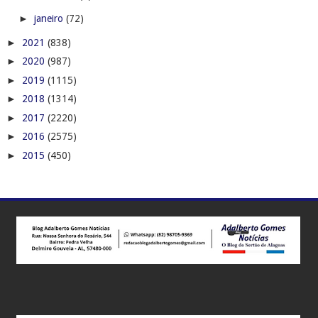
►
janeiro
(72)
►
2021
(838)
►
2020
(987)
►
2019
(1115)
►
2018
(1314)
►
2017
(2220)
►
2016
(2575)
►
2015
(450)