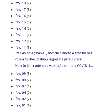
►
fev. 18
(2)
►
fev. 17
(3)
►
fev. 16
(4)
►
fev. 15
(5)
►
fev. 14
(2)
►
fev. 13
(1)
►
fev. 12
(1)
▼
fev. 11
(3)
Em Pão de Açúcar/AL, homem é morto a tiros no bair...
Polícia Civil/AL distribui ingressos para o clássi...
Mutirão itinerante para vacinação contra a COVID-1...
►
fev. 09
(3)
►
fev. 08
(2)
►
fev. 07
(1)
►
fev. 04
(7)
►
fev. 02
(2)
►
fev. 01
(1)