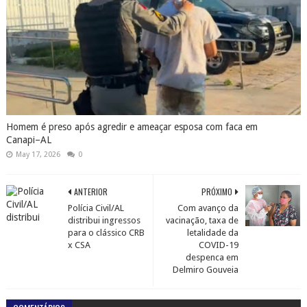
Homem é preso após agredir e ameaçar esposa com faca em
Canapi–AL
May 17, 2026
0
ANTERIOR
PRÓXIMO
Polícia Civil/AL
Com avanço da
distribui ingressos
vacinação, taxa de
para o clássico CRB
letalidade da
x CSA
COVID-19
despenca em
Delmiro Gouveia