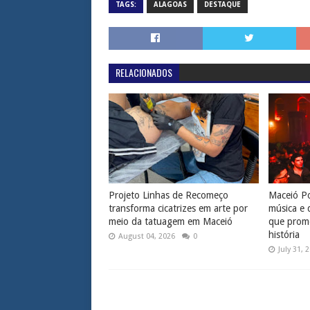
TAGS:
ALAGOAS
DESTAQUE
RELACIONADOS
Projeto Linhas de Recomeço
Maceió Po
transforma cicatrizes em arte por
música e 
meio da tatuagem em Maceió
que prome
história
August 04, 2026
0
July 31, 