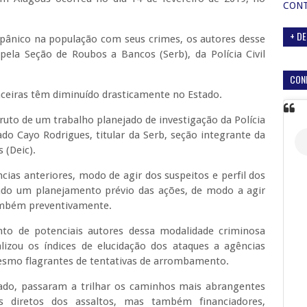
CON
+ DE
ânico na população com seus crimes, os autores desse
pela Seção de Roubos a Bancos (Serb), da Polícia Civil
CON
anceiras têm diminuído drasticamente no Estado.
ruto de um trabalho planejado de investigação da Polícia
ado Cayo Rodrigues, titular da Serb, seção integrante da
 (Deic).
cias anteriores, modo de agir dos suspeitos e perfil dos
açado um planejamento prévio das ações, de modo a agir
ambém preventivamente.
to de potenciais autores dessa modalidade criminosa
izou os índices de elucidação dos ataques a agências
mesmo flagrantes de tentativas de arrombamento.
ado, passaram a trilhar os caminhos mais abrangentes
s diretos dos assaltos, mas também financiadores,