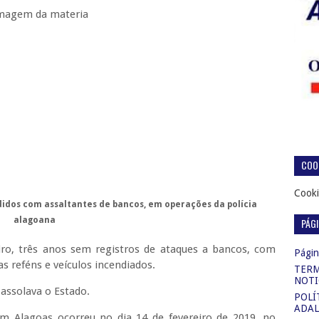
COOK
Cooki
idos com assaltantes de bancos, em operações da polícia
alagoana
PÁG
ro, três anos sem registros de ataques a bancos, com
Página
s reféns e veículos incendiados.
TERM
NOTI
assolava o Estado.
POLÍ
ADAL
m Alagoas ocorreu no dia 14 de fevereiro de 2019, no