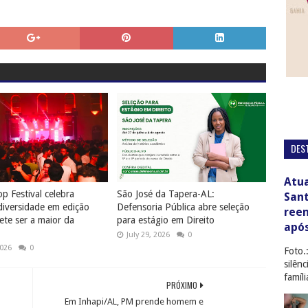
DES
Atua
p Festival celebra
São José da Tapera-AL:
San
diversidade em edição
Defensoria Pública abre seleção
ree
te ser a maior da
para estágio em Direito
apó
July 29, 2026
0
2026
0
Foto.
silên
famíl
PRÓXIMO
Em Inhapi/AL, PM prende homem e