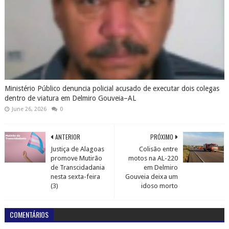
Ministério Público denuncia policial acusado de executar dois colegas
dentro de viatura em Delmiro Gouveia–AL
June 26, 2026
0
ANTERIOR
PRÓXIMO
Justiça de Alagoas
Colisão entre
promove Mutirão
motos na AL-220
de Transcidadania
em Delmiro
nesta sexta-feira
Gouveia deixa um
(3)
idoso morto
COMENTÁRIOS