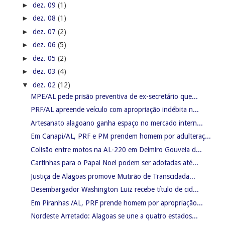
►
dez. 09
(1)
►
dez. 08
(1)
►
dez. 07
(2)
►
dez. 06
(5)
►
dez. 05
(2)
►
dez. 03
(4)
▼
dez. 02
(12)
MPE/AL pede prisão preventiva de ex-secretário que...
PRF/AL apreende veículo com apropriação indébita n...
Artesanato alagoano ganha espaço no mercado intern...
Em Canapi/AL, PRF e PM prendem homem por adulteraç...
Colisão entre motos na AL-220 em Delmiro Gouveia d...
Cartinhas para o Papai Noel podem ser adotadas até...
Justiça de Alagoas promove Mutirão de Transcidada...
Desembargador Washington Luiz recebe título de cid...
Em Piranhas /AL, PRF prende homem por apropriação...
Nordeste Arretado: Alagoas se une a quatro estados...