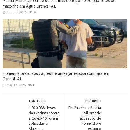
Polícia Militar apreende duas armas de fogo e 370 papelotes de
maconha em Água Branca–AL
June 13, 2026
0
Homem é preso após agredir e ameaçar esposa com faca em
Canapi–AL
May 17, 2026
0
ANTERIOR
PRÓXIMO
1.020.088 doses
Em Piranhas; Polícia
das vacinas contra
Civil prende
a Covid-19 foram
acusados de
aplicadas em
homicídio e
Alagoas
estupro