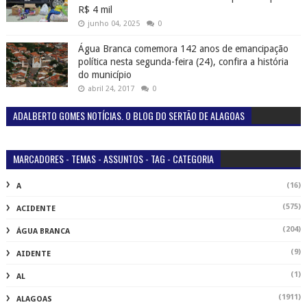
R$ 4 mil
junho 04, 2025
0
Água Branca comemora 142 anos de emancipação
política nesta segunda-feira (24), confira a história
do município
abril 24, 2017
0
ADALBERTO GOMES NOTÍCIAS. O BLOG DO SERTÃO DE ALAGOAS
MARCADORES - TEMAS - ASSUNTOS - TAG - CATEGORIA
(16)
A
(575)
ACIDENTE
(204)
ÁGUA BRANCA
(9)
AIDENTE
(1)
AL
(1911)
ALAGOAS