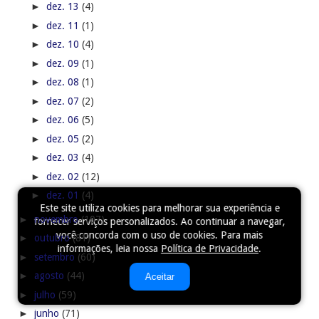
►
dez. 13
(4)
►
dez. 11
(1)
►
dez. 10
(4)
►
dez. 09
(1)
►
dez. 08
(1)
►
dez. 07
(2)
►
dez. 06
(5)
►
dez. 05
(2)
►
dez. 03
(4)
►
dez. 02
(12)
►
dez. 01
(4)
Este site utiliza cookies para melhorar sua experiência e
►
novembro
(107)
fornecer serviços personalizados. Ao continuar a navegar,
você concorda com o uso de cookies. Para mais
►
outubro
(81)
informações, leia nossa
Política de Privacidade
.
►
setembro
(60)
►
agosto
(44)
Aceitar
►
julho
(59)
►
junho
(71)