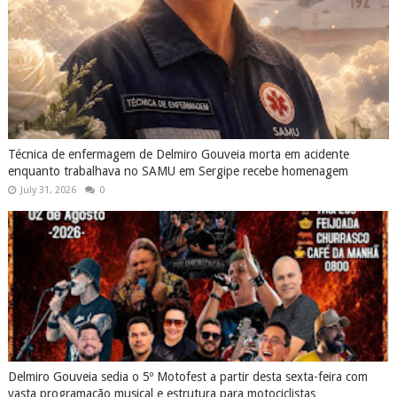
Técnica de enfermagem de Delmiro Gouveia morta em acidente
enquanto trabalhava no SAMU em Sergipe recebe homenagem
July 31, 2026
0
Delmiro Gouveia sedia o 5º Motofest a partir desta sexta-feira com
vasta programação musical e estrutura para motociclistas