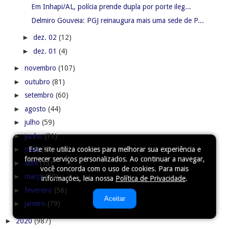
Em Inhapi/AL, polícia prende dupla por porte ileg...
Delmiro Gouveia: PGJ reinaugura mais uma sede de P...
►
dez. 02
(12)
►
dez. 01
(4)
►
novembro
(107)
►
outubro
(81)
►
setembro
(60)
►
agosto
(44)
►
julho
(59)
►
junho
(71)
Este site utiliza cookies para melhorar sua experiência e
►
maio
(66)
fornecer serviços personalizados. Ao continuar a navegar,
►
abril
(73)
você concorda com o uso de cookies. Para mais
►
março
(70)
informações, leia nossa
Política de Privacidade
.
►
fevereiro
(56)
Aceitar
►
janeiro
(79)
►
2020
(987)