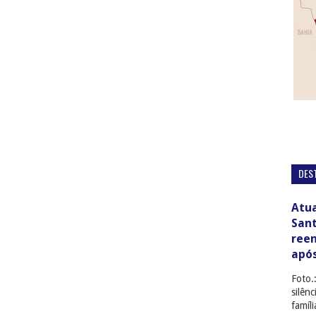
DES
Atua
San
ree
apó
Foto.
silên
famíl