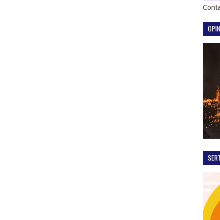
Conta
OPIN
SER