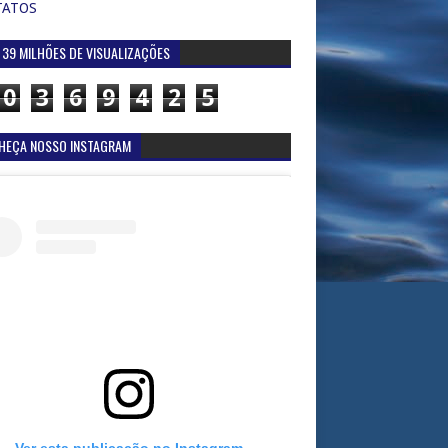
TATOS
 39 MILHÕES DE VISUALIZAÇÕES
0
3
6
9
4
2
5
HEÇA NOSSO INSTAGRAM
Ver esta publicação no Instagram