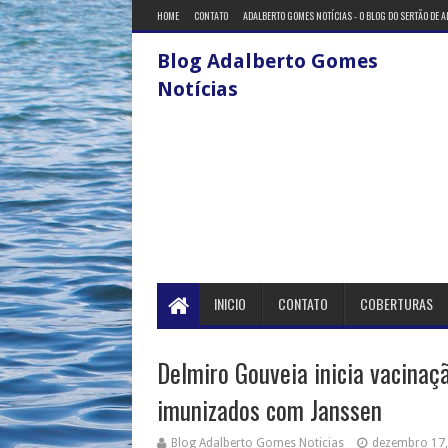
HOME
CONTATO
ADALBERTO GOMES NOTÍCIAS - O BLOG DO SERTÃO DE 
Blog Adalberto Gomes
Notícias
INICIO
CONTATO
COBERTURAS
Delmiro Gouveia inicia vacinaç
imunizados com Janssen
Blog Adalberto Gomes Noticias
dezembro 17,