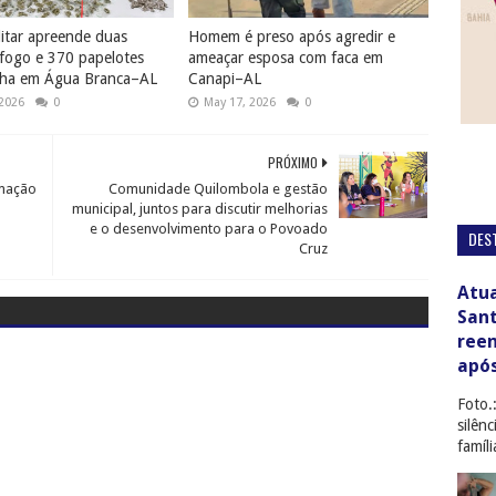
litar apreende duas
Homem é preso após agredir e
fogo e 370 papelotes
ameaçar esposa com faca em
ha em Água Branca–AL
Canapi–AL
 2026
0
May 17, 2026
0
PRÓXIMO
amação
Comunidade Quilombola e gestão
municipal, juntos para discutir melhorias
e o desenvolvimento para o Povoado
DES
Cruz
Atua
San
ree
apó
Foto.
silên
famíl