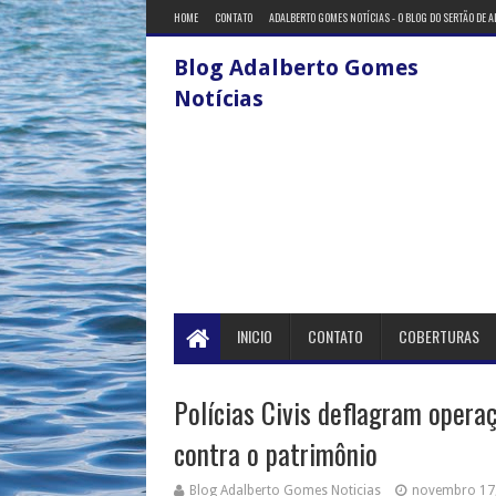
HOME
CONTATO
ADALBERTO GOMES NOTÍCIAS - O BLOG DO SERTÃO DE 
Blog Adalberto Gomes
Notícias
INICIO
CONTATO
COBERTURAS
Polícias Civis deflagram opera
contra o patrimônio
Blog Adalberto Gomes Noticias
novembro 17