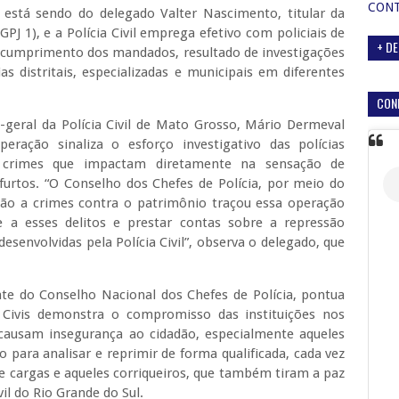
CON
está sendo do delegado Valter Nascimento, titular da
(GPJ 1), e a Polícia Civil emprega efetivo com policiais de
+ DE
no cumprimento dos mandados, resultado de investigações
 distritais, especializadas e municipais em diferentes
CON
geral da Polícia Civil de Mato Grosso, Mário Dermeval
ração sinaliza o esforço investigativo das polícias
os crimes que impactam diretamente na sensação de
urtos. “O Conselho dos Chefes de Polícia, por meio do
ão a crimes contra o patrimônio traçou essa operação
 a esses delitos e prestar contas sobre a repressão
desenvolvidas pela Polícia Civil”, observa o delegado, que
nte do Conselho Nacional dos Chefes de Polícia, pontua
 Civis demonstra o compromisso das instituições nos
causam insegurança ao cidadão, especialmente aqueles
para analisar e reprimir de forma qualificada, cada vez
 e cargas e aqueles corriqueiros, que também tiram a paz
vil do Rio Grande do Sul.