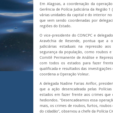
Em Alagoas, a coordenação da operação 
Gerência de Polícia Judiciária da Região 1 
várias unidades da capital e do interior 
que vem sendo coordenadas por delegacias
regiões do Estado.
O vice-presidente do CONCPC e delegado-
Aravéchia de Resende, pontua que a ope
judiciárias estaduais na repressão a
segurança da população, como roubos e f
Comitê Permanente de Análise e Repress
com todos os estados para fazer frente
qualificada e resultados das investigações 
coordena a Operação Voleur.
A delegada Nadine Farias Anflor, preside
que a ação desencadeada pelas Polícias
estados em fazer frente aos crimes que 
hediondos. “Desencadeamos essa operação 
mais, os crimes de roubos, furtos, roubos
do cidadão”, observou a chefe da Polícia Ci