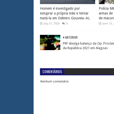
Homem é investigado por
Polícia Mi
estuprar a própria mãe e tentar
armas de 
matá-la em Delmiro Gouveia–AL
de macon
July 21, 2026
0
June 13,
ANTERIOR
PRF divulga balanço da Op. Procl
da República 2021 em Alagoas
COMENTÁRIOS
Nenhum comentário