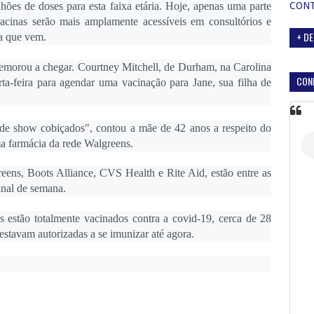
ilhões de doses para esta faixa etária. Hoje, apenas uma parte
CON
 vacinas serão mais amplamente acessíveis em consultórios e
+ DE
na que vem.
 demorou a chegar. Courtney Mitchell, de Durham, na Carolina
CON
ta-feira para agendar uma vacinação para Jane, sua filha de
 de show cobiçados", contou a mãe de 42 anos a respeito do
a farmácia da rede Walgreens.
eens, Boots Alliance, CVS Health e Rite Aid, estão entre as
nal de semana.
 estão totalmente vacinados contra a covid-19, cerca de 28
stavam autorizadas a se imunizar até agora.