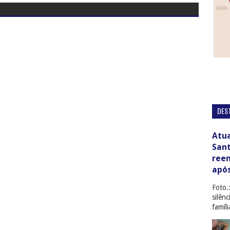
DES
Atua
San
ree
apó
Foto.
silên
famíl