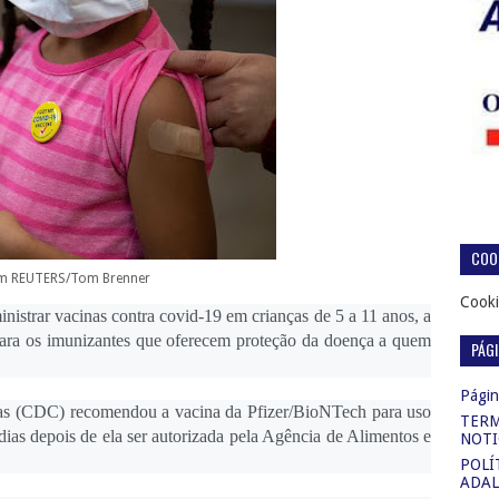
COOK
m REUTERS/Tom Brenner
Cooki
istrar vacinas contra covid-19 em crianças de 5 a 11 anos, a
o para os imunizantes que oferecem proteção da doença a quem
PÁG
Página
as (CDC) recomendou a vacina da Pfizer/BioNTech para uso
TERM
o dias depois de ela ser autorizada pela Agência de Alimentos e
NOTI
POLÍ
ADAL