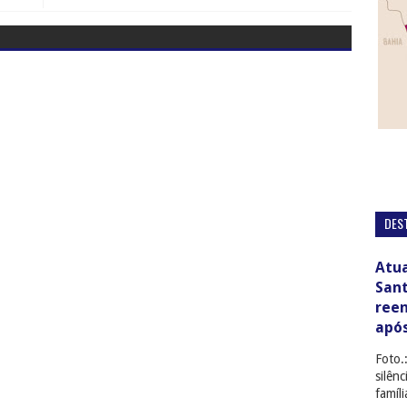
DES
Atua
San
ree
apó
Foto.
silên
famíl