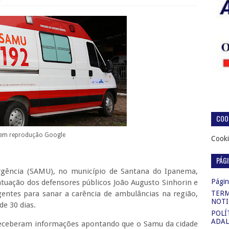
COOK
em reprodução Google
Cooki
PÁG
rgência (SAMU), no município de Santana do Ipanema,
Página
tuação dos defensores públicos João Augusto Sinhorin e
entes para sanar a carência de ambulâncias na região,
TERM
NOTI
de 30 dias.
POLÍ
ADAL
 receberam informações apontando que o Samu da cidade