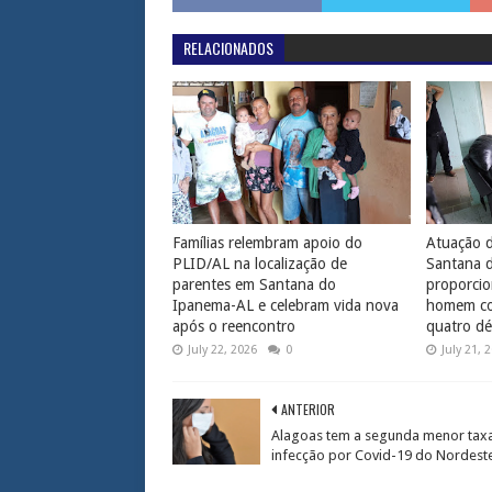
RELACIONADOS
Famílias relembram apoio do
Atuação d
PLID/AL na localização de
Santana 
parentes em Santana do
proporcio
Ipanema-AL e celebram vida nova
homem com
após o reencontro
quatro dé
July 22, 2026
0
July 21, 
ANTERIOR
Alagoas tem a segunda menor tax
infecção por Covid-19 do Nordest