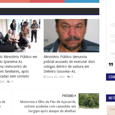
o Ministério Público em
Ministério Público denuncia
do Ipanema-AL
policial acusado de executar dois
na reencontro de
colegas dentro de viatura em
 familiares, após
Delmiro Gouveia–AL
CON
cadas sem contato
June 26, 2026
0
2026
0
PRÓXIMO
NOTÍ
a de
Motorista e filho de Pão de Açúcar/AL
e
sofrem acidente com caminhão em
Sergipe após ataque de abelhas