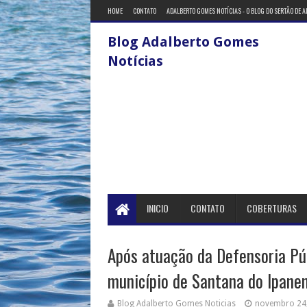
HOME
CONTATO
ADALBERTO GOMES NOTÍCIAS - O BLOG DO SERTÃO DE 
Blog Adalberto Gomes
Notícias
INICIO
CONTATO
COBERTURAS
Após atuação da Defensoria Pú
município de Santana do Ipane
Blog Adalberto Gomes Noticias
novembro 24