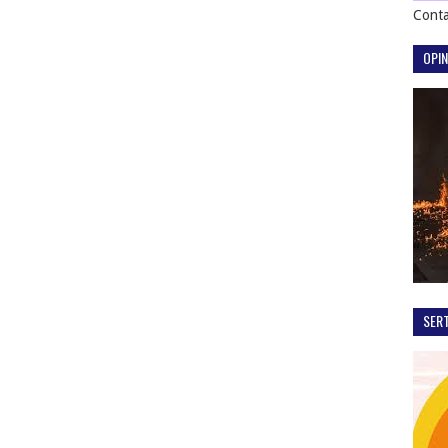
Conta
OPIN
SER