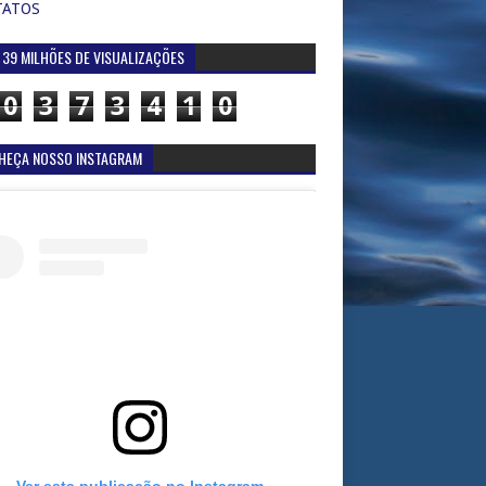
TATOS
 39 MILHÕES DE VISUALIZAÇÕES
0
3
7
3
4
1
0
HEÇA NOSSO INSTAGRAM
Ver esta publicação no Instagram