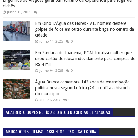
Engenhos de Alagoas garantem turismo de experiência para fugir de
clichês
junho 19, 2016
0
Em Olho D’Água das Flores - AL, homem desfere
golpes de foice em outro durante briga no centro da
cidade
junho 14, 2025
0
Em Santana do Ipanema, PCAL localiza mulher que
usou cartão de idosa indevidamente para compras de
R$ 4 mil
junho 04, 2025
0
Água Branca comemora 142 anos de emancipação
política nesta segunda-feira (24), confira a história
do município
abril 24, 2017
0
ADALBERTO GOMES NOTÍCIAS. O BLOG DO SERTÃO DE ALAGOAS
MARCADORES - TEMAS - ASSUNTOS - TAG - CATEGORIA