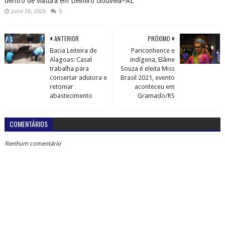
dentro de viatura em Delmiro Gouveia–AL
June 26, 2026
0
ANTERIOR
PRÓXIMO
Bacia Leiteira de
Pariconhence e
Alagoas: Casal
indígena, Elâine
trabalha para
Souza é eleita Miss
consertar adutora e
Brasil 2021, evento
retomar
aconteceu em
abastecimento
Gramado/RS
COMENTÁRIOS
Nenhum comentário