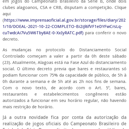
em jogos do Campeonato Brasileiro da Série B, onde dois
clubes alagoanos, CSA e CRB, disputam a competição. Clique
aqui
(
https://www.imprensaoficial.al.gov.br/storage/files/diary/202
1/10/DOEAL-2021-10-22-COMPLETO-Bi2iJl6fVF1eDYFwCrsLq-
cuTwdcAi7Vu5W6Tby8AE-0-XxIyRATC.pdf)
para conferir o novo
decreto.
As mudanças no protocolo do Distanciamento Social
Controlado começam a valer a partir da 0h deste sábado
(23). Atualmente, Alagoas está na Fase Azul do distanciamento
social. O último decreto previa que bares e restaurantes só
podiam funcionar com 75% da capacidade de público, de 5h à
0h durante a semana e de 5h até as 2h nos fins de semana.
Com o novo texto, de acordo com o Art. 5º, bares,
restaurantes e estabelecimentos congêneres estão
autorizados a funcionar em seu horário regular, não havendo
mais restrição de horário.
Já a outra novidade fica por conta da autorização da
realização de jogos oficiais do Campeonato Brasileiro de