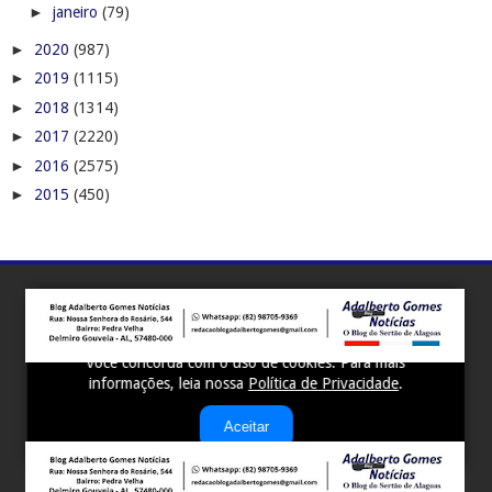
►
janeiro
(79)
►
2020
(987)
►
2019
(1115)
►
2018
(1314)
►
2017
(2220)
►
2016
(2575)
►
2015
(450)
Este site utiliza cookies para melhorar sua experiência e
fornecer serviços personalizados. Ao continuar a navegar,
você concorda com o uso de cookies. Para mais
informações, leia nossa
Política de Privacidade
.
Aceitar