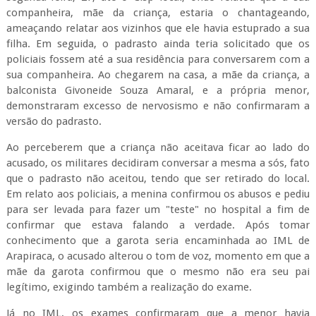
companheira, mãe da criança, estaria o chantageando,
ameaçando relatar aos vizinhos que ele havia estuprado a sua
filha. Em seguida, o padrasto ainda teria solicitado que os
policiais fossem até a sua residência para conversarem com a
sua companheira. Ao chegarem na casa, a mãe da criança, a
balconista Givoneide Souza Amaral, e a própria menor,
demonstraram excesso de nervosismo e não confirmaram a
versão do padrasto.
Ao perceberem que a criança não aceitava ficar ao lado do
acusado, os militares decidiram conversar a mesma a sós, fato
que o padrasto não aceitou, tendo que ser retirado do local.
Em relato aos policiais, a menina confirmou os abusos e pediu
para ser levada para fazer um "teste" no hospital a fim de
confirmar que estava falando a verdade. Após tomar
conhecimento que a garota seria encaminhada ao IML de
Arapiraca, o acusado alterou o tom de voz, momento em que a
mãe da garota confirmou que o mesmo não era seu pai
legítimo, exigindo também a realização do exame.
Já no IML, os exames confirmaram que a menor havia