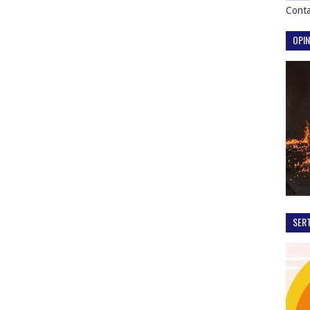
Conta
OPIN
SER