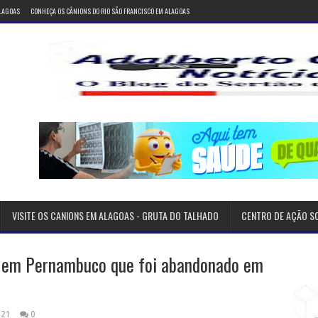
ALAGOAS
CONHEÇA OS CÂNIONS DO RIO SÃO FRANCISCO EM ALAGOAS
VISITE OS CANIONS EM ALAGOAS - GRUTA DO TALHADO
CENTRO DE AÇÃO S
o em Pernambuco que foi abandonado em
021
0