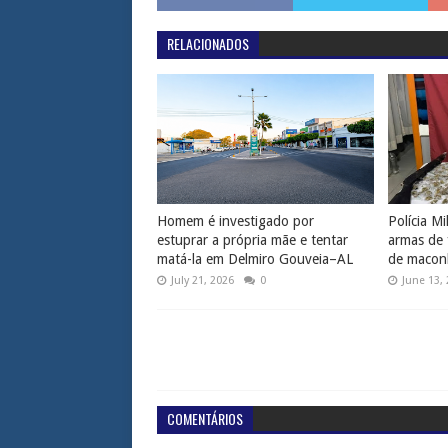
RELACIONADOS
Homem é investigado por
Polícia Mi
estuprar a própria mãe e tentar
armas de 
matá-la em Delmiro Gouveia–AL
de macon
July 21, 2026
0
June 13,
COMENTÁRIOS