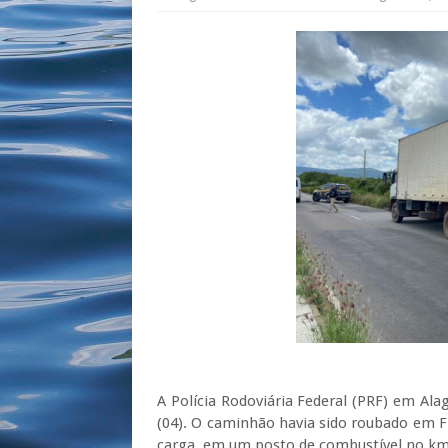
A Polícia Rodoviária Federal (PRF) em Ala
(04). O caminhão havia sido roubado em Fl
carga, em um posto de combustível no km