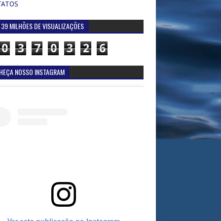
TATOS
 39 MILHÕES DE VISUALIZAÇÕES
0
3
7
0
3
2
6
HEÇA NOSSO INSTAGRAM
Ver esta publicação no Instagram