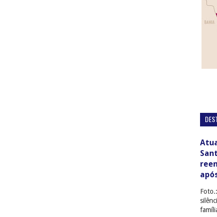
DES
Atua
San
ree
apó
Foto.
silên
famíl