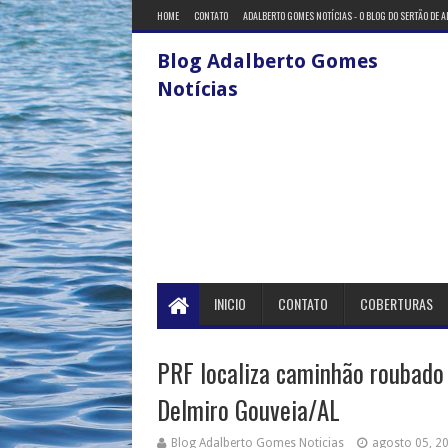
HOME
CONTATO
ADALBERTO GOMES NOTÍCIAS - O BLOG DO SERTÃO DE 
Blog Adalberto Gomes
Notícias
INICIO
CONTATO
COBERTURAS
PRF localiza caminhão roubad
Delmiro Gouveia/AL
Blog Adalberto Gomes Noticias
agosto 05, 2