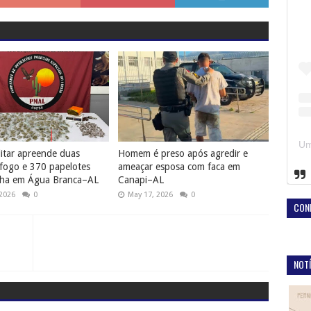
litar apreende duas
Homem é preso após agredir e
fogo e 370 papelotes
ameaçar esposa com faca em
ha em Água Branca–AL
Canapi–AL
 2026
0
May 17, 2026
0
CON
NOTÍ