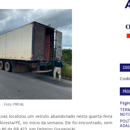
COOK
Cooki
PÁG
Página
Foto: PRF/AL
TERM
NOTI
goas localizou um veículo abandonado nesta quarta-feira
POLÍ
oresta/PE, no início da semana. Ele foi encontrado, sem
ADAL
 80 da BR 423, em Delmiro Gouveia/AL.