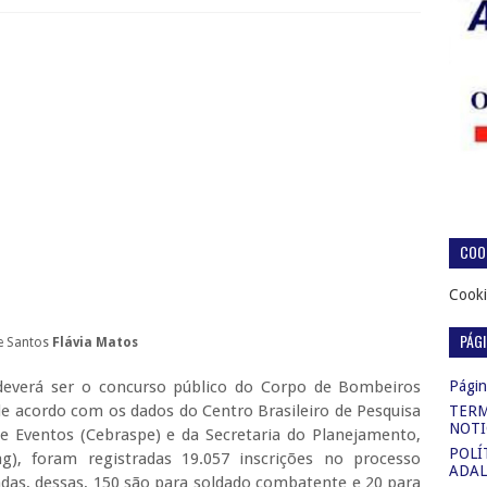
COOK
Cooki
PÁG
e Santos
Flávia Matos
deverá ser o concurso público do Corpo de Bombeiros
Página
de acordo com os dados do Centro Brasileiro de Pesquisa
TERM
NOTI
 Eventos (Cebraspe) e da Secretaria do Planejamento,
POLÍ
g), foram registradas 19.057 inscrições no processo
ADAL
tadas, dessas, 150 são para soldado combatente e 20 para