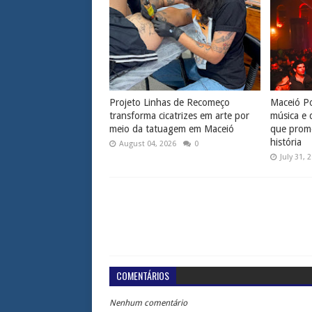
Projeto Linhas de Recomeço
Maceió Po
transforma cicatrizes em arte por
música e 
meio da tatuagem em Maceió
que prome
história
August 04, 2026
0
July 31, 
COMENTÁRIOS
Nenhum comentário