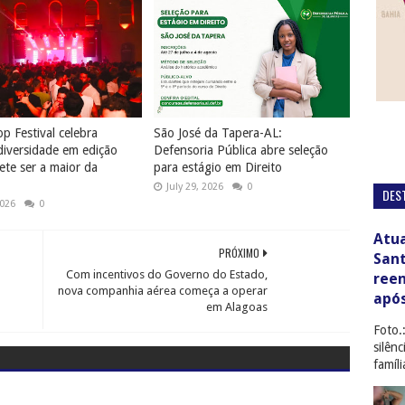
p Festival celebra
São José da Tapera-AL:
diversidade em edição
Defensoria Pública abre seleção
te ser a maior da
para estágio em Direito
July 29, 2026
0
DES
2026
0
Atua
PRÓXIMO
San
Com incentivos do Governo do Estado,
ree
nova companhia aérea começa a operar
apó
em Alagoas
Foto.
silên
famíl