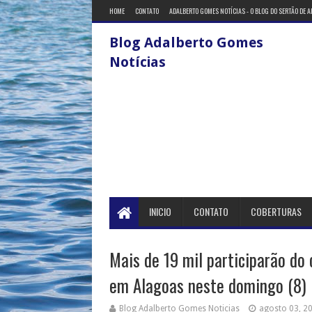
HOME
CONTATO
ADALBERTO GOMES NOTÍCIAS - O BLOG DO SERTÃO DE 
Blog Adalberto Gomes
Notícias
INICIO
CONTATO
COBERTURAS
Mais de 19 mil participarão do
em Alagoas neste domingo (8)
Blog Adalberto Gomes Noticias
agosto 03, 2