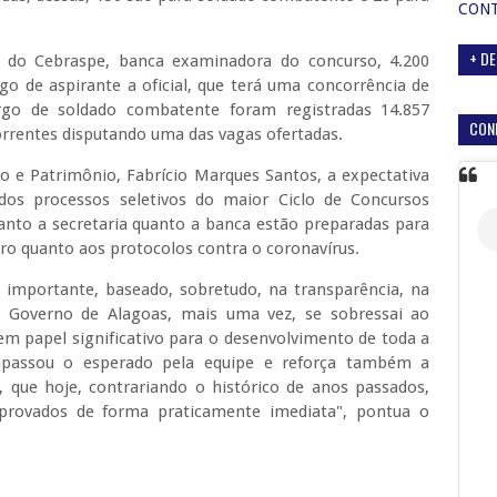
CON
+ DE
 do Cebraspe, banca examinadora do concurso, 4.200
o de aspirante a oficial, que terá uma concorrência de
rgo de soldado combatente foram registradas 14.857
CON
correntes disputando uma das vagas ofertadas.
o e Patrimônio, Fabrício Marques Santos, a expectativa
 dos processos seletivos do maior Ciclo de Concursos
 tanto a secretaria quanto a banca estão preparadas para
ro quanto aos protocolos contra o coronavírus.
 importante, baseado, sobretudo, na transparência, na
O Governo de Alagoas, mais uma vez, se sobressai ao
m papel significativo para o desenvolvimento de toda a
trapassou o esperado pela equipe e reforça também a
 que hoje, contrariando o histórico de anos passados,
aprovados de forma praticamente imediata", pontua o