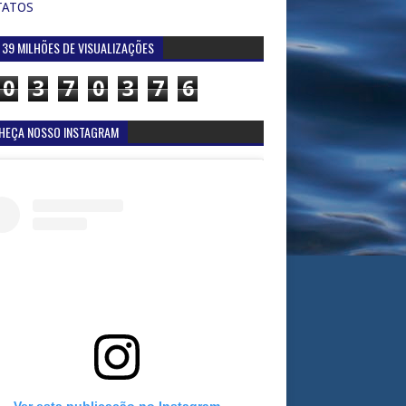
TATOS
 39 MILHÕES DE VISUALIZAÇÕES
0
3
7
0
3
7
6
HEÇA NOSSO INSTAGRAM
Ver esta publicação no Instagram