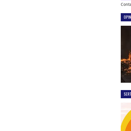
Conta
OPIN
SER