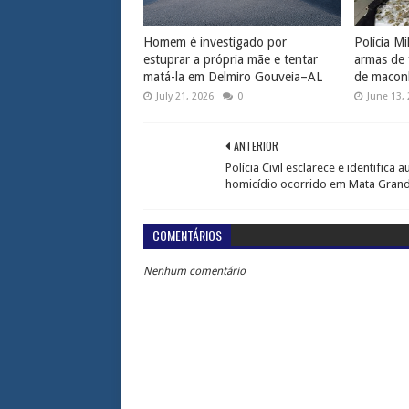
Homem é investigado por
Polícia Mi
estuprar a própria mãe e tentar
armas de 
matá-la em Delmiro Gouveia–AL
de macon
July 21, 2026
0
June 13,
ANTERIOR
Polícia Civil esclarece e identifica a
homicídio ocorrido em Mata Gran
COMENTÁRIOS
Nenhum comentário