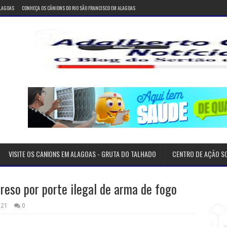
ALAGOAS
CONHEÇA OS CÂNIONS DO RIO SÃO FRANCISCO EM ALAGOAS
VISITE OS CANIONS EM ALAGOAS - GRUTA DO TALHADO
CENTRO DE AÇÃO S
eso por porte ilegal de arma de fogo
021
0