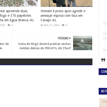
litar apreende duas
Homem é preso após agredir e
fogo e 370 papelotes
ameaçar esposa com faca em
ha em Água Branca–AL
Canapi–AL
 2026
0
May 17, 2026
0
PRÓXIMO
utor de
Usina de Xingó deverá praticar vazões
de
médias diárias de 950 m³/s, diz Chesf
CON
NOTÍ