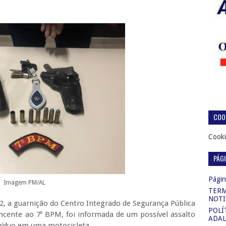
COOK
Cooki
PÁG
Página
Imagem PM/AL
TERM
NOTI
02, a guarnição do Centro Integrado de Segurança Pública
POLÍ
ncente ao 7º BPM, foi informada de um possível assalto
ADAL
ivíduo em uma motocicleta.