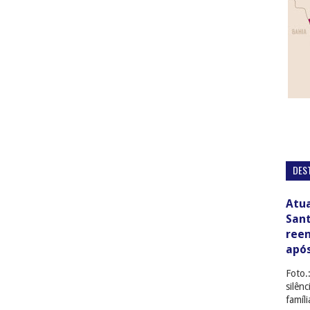
DES
Atua
San
ree
apó
Foto.
silên
famíl