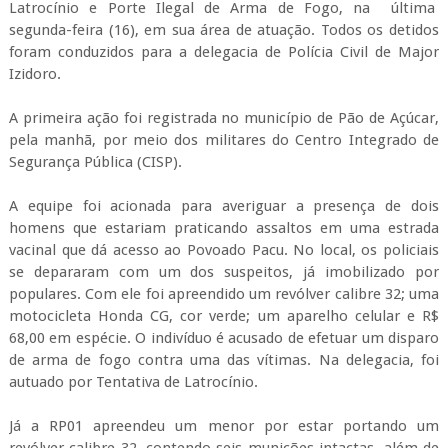
Latrocínio e Porte Ilegal de Arma de Fogo, na última
segunda-feira (16), em sua área de atuação. Todos os detidos
foram conduzidos para a delegacia de Polícia Civil de Major
Izidoro.
A primeira ação foi registrada no município de Pão de Açúcar,
pela manhã, por meio dos militares do Centro Integrado de
Segurança Pública (CISP).
A equipe foi acionada para averiguar a presença de dois
homens que estariam praticando assaltos em uma estrada
vacinal que dá acesso ao Povoado Pacu. No local, os policiais
se depararam com um dos suspeitos, já imobilizado por
populares. Com ele foi apreendido um revólver calibre 32; uma
motocicleta Honda CG, cor verde; um aparelho celular e R$
68,00 em espécie. O indivíduo é acusado de efetuar um disparo
de arma de fogo contra uma das vítimas. Na delegacia, foi
autuado por Tentativa de Latrocínio.
Já a RP01 apreendeu um menor por estar portando um
revólver calibre 32, contendo seis munições intactas, além de