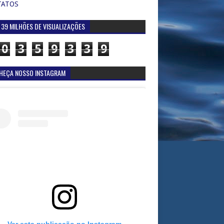
TATOS
 39 MILHÕES DE VISUALIZAÇÕES
0
3
5
9
3
3
9
HEÇA NOSSO INSTAGRAM
Ver esta publicação no Instagram