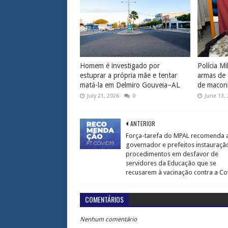
Homem é investigado por
Polícia Mi
estuprar a própria mãe e tentar
armas de 
matá-la em Delmiro Gouveia–AL
de macon
July 21, 2026
0
June 13,
ANTERIOR
Força-tarefa do MPAL recomenda 
governador e prefeitos instauraçã
procedimentos em desfavor de
servidores da Educação que se
recusarem à vacinação contra a Co
COMENTÁRIOS
Nenhum comentário