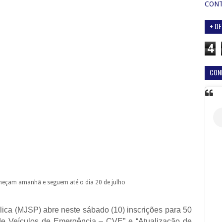
CON
+ DE
4
CON
meçam amanhã e seguem até o dia 20 de julho
lica (MJSP) abre neste sábado (10) inscrições para 50
de Veículos de Emergência – CVE” e “Atualização de