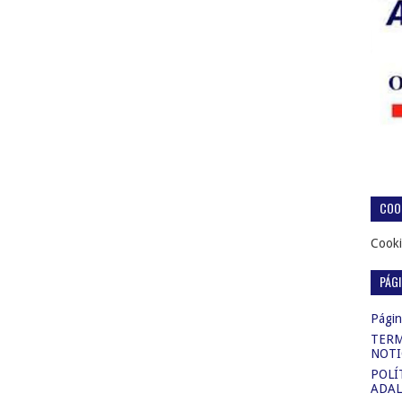
COOK
Cooki
PÁG
Página
TERM
NOTI
POLÍ
ADAL