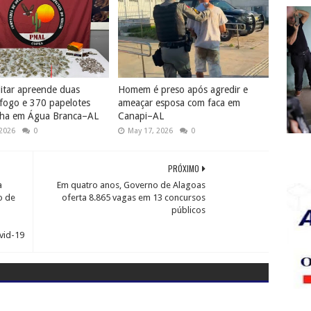
litar apreende duas
Homem é preso após agredir e
fogo e 370 papelotes
ameaçar esposa com faca em
ha em Água Branca–AL
Canapi–AL
 2026
0
May 17, 2026
0
PRÓXIMO
a
Em quatro anos, Governo de Alagoas
o de
oferta 8.865 vagas em 13 concursos
públicos
vid-19