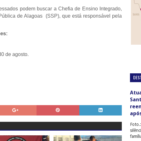
ressados podem buscar a Chefia de Ensino Integrado,
Pública de Alagoas (SSP), que está responsável pela
ões:
 30 de agosto.
DES
Atua
San
ree
apó
Foto.
silên
famíl