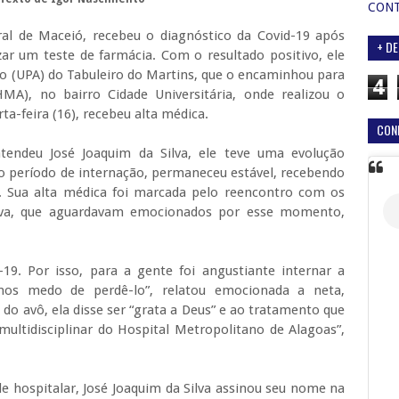
CON
ural de Maceió, recebeu o diagnóstico da Covid-19 após
+ DE
zar um teste de farmácia. Com o resultado positivo, ele
o (UPA) do Tabuleiro do Martins, que o encaminhou para
4
MA), no bairro Cidade Universitária, onde realizou o
ta-feira (16), recebeu alta médica.
CON
atendeu José Joaquim da Silva, ele teve uma evolução
o o período de internação, permaneceu estável, recebendo
. Sua alta médica foi marcada pelo reencontro com os
ilva, que aguardavam emocionados por esse momento,
d-19. Por isso, para a gente foi angustiante internar a
amos medo de perdê-lo”, relatou emocionada a neta,
 do avô, ela disse ser “grata a Deus” e ao tratamento que
multidisciplinar do Hospital Metropolitano de Alagoas”,
de hospitalar, José Joaquim da Silva assinou seu nome na