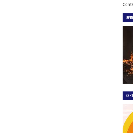
Conta
OPIN
SER