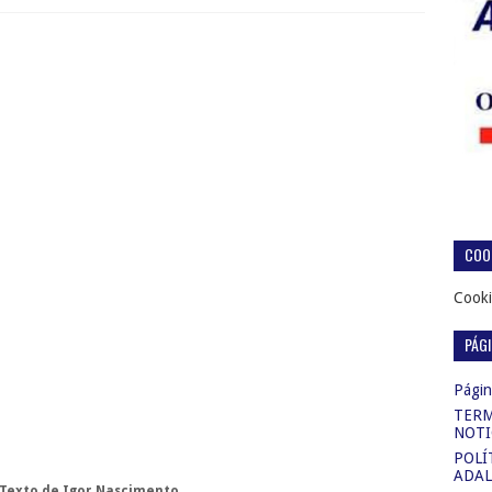
COOK
Cooki
PÁG
Página
TERM
NOTI
POLÍ
ADAL
Texto de Igor Nascimento