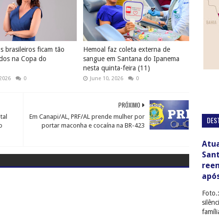
 brasileiros ficam tão
Hemoal faz coleta externa de
dos na Copa do
sangue em Santana do Ipanema
nesta quinta-feira (11)
 2026
0
June 10, 2026
0
PRÓXIMO
tal
Em Canapi/AL, PRF/AL prende mulher por
DES
o
portar maconha e cocaína na BR-423
Atua
San
ree
apó
Foto.
silên
famíl