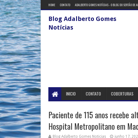
HOME
CONTATO
ADALBERTO GOMES NOTÍCIAS - O BLOG DO SERTÃO DE 
Blog Adalberto Gomes
Notícias
INICIO
CONTATO
COBERTURAS
Paciente de 115 anos recebe al
Hospital Metropolitano em Ma
Blog Adalberto Gomes Noticias
junho 17, 20