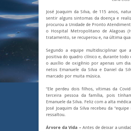
José Joaquim da Silva, de 115 anos, nat
sentir alguns sintomas da doença e reali
procurou a Unidade de Pronto Atendiment
o Hospital Metropolitano de Alagoas (H
tratamento, se recuperou e, na última quar
Segundo a equipe multidisciplinar que 
positiva do quadro clínico e, durante tod
o auxílio de oxigênio por apenas um dia
netos Emanuele da Silva e Daniel da S
marcado por muita música.
“Ele perdeu dois filhos, vítimas da Covi
terceira pessoa da família, pois tính
Emanuele da Silva. Feliz com a alta médica
José Joaquim da Silva recebeu da “equipe 
ressaltou.
Árvore da Vida –
Antes de deixar a unida