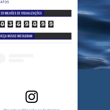
TATOS
 39 MILHÕES DE VISUALIZAÇÕES
0
3
6
9
0
9
9
HEÇA NOSSO INSTAGRAM
Ver esta publicação no Instagram