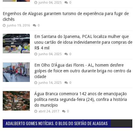
junho 04, 2025
0
Engenhos de Alagoas garantem turismo de experiência para fugir de
clichês
junho 19, 2016
0
Em Santana do Ipanema, PCAL localiza mulher que
usou cartão de idosa indevidamente para compras de
R$ 4 mil
junho 04, 2025
0
Em Olho D’Água das Flores - AL, homem desfere
golpes de foice em outro durante briga no centro da
cidade
junho 14, 2025
0
Água Branca comemora 142 anos de emancipação
política nesta segunda-feira (24), confira a história
do município
abril 24, 2017
0
ADALBERTO GOMES NOTÍCIAS. O BLOG DO SERTÃO DE ALAGOAS