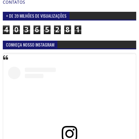
CONTATOS
+ DE 39 MILHÕES DE VISUALIZAÇÕES
4
0
3
6
5
2
8
1
CONHEÇA NOSSO INSTAGRAM