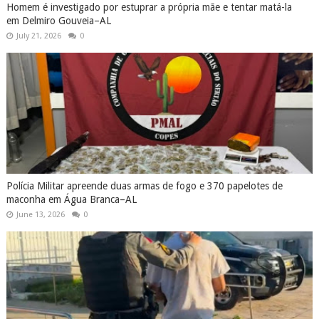
Homem é investigado por estuprar a própria mãe e tentar matá-la
em Delmiro Gouveia–AL
July 21, 2026
0
Polícia Militar apreende duas armas de fogo e 370 papelotes de
maconha em Água Branca–AL
June 13, 2026
0